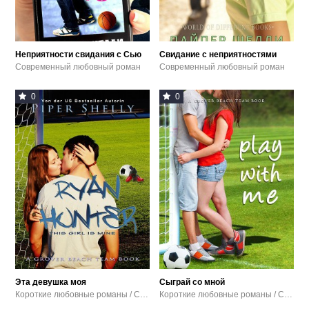
Неприятности свидания с Сью
Свидание с неприятностями
Современный любовный роман
Современный любовный роман
0
0
Эта девушка моя
Сыграй со мной
Короткие любовные романы / Современный любовный роман
Короткие любовные романы / Современный любовный роман / Эротика