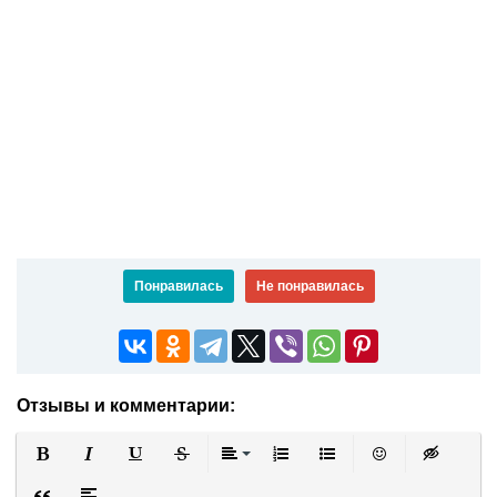
Понравилась
Не понравилась
Отзывы и комментарии:
Полужирный
Курсив
Подчеркнутый
Зачеркнутый
Выравнивание
Нумерованный список
Маркированный список
Вставить смайли
Вставка ск