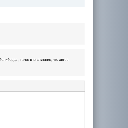
 белиберда , такое впечатление, что автор
лера