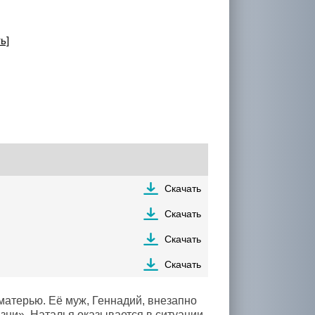
ь]
Скачать
Скачать
Скачать
Скачать
матерью. Её муж, Геннадий, внезапно
изни». Наталья оказывается в ситуации,