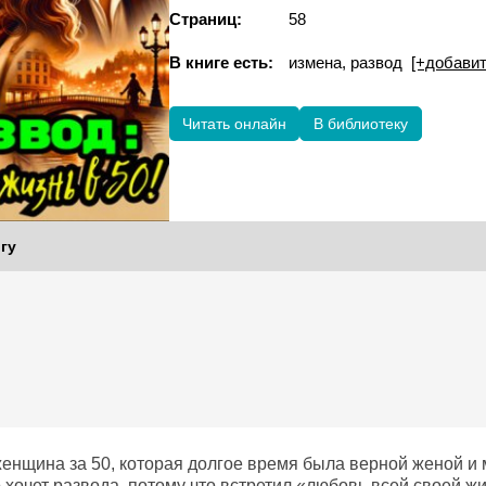
Страниц:
58
В книге есть:
измена, развод
[+добавит
Читать онлайн
В библиотеку
гу
енщина за 50, которая долгое время была верной женой и 
о хочет развода, потому что встретил «любовь всей своей ж