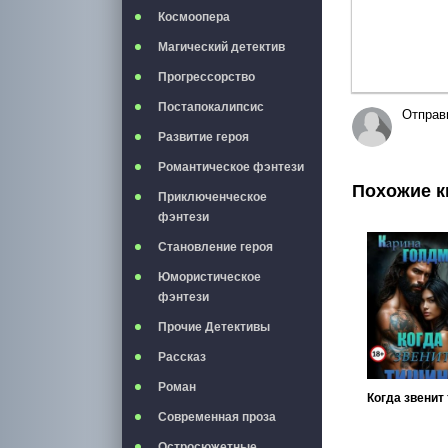
Космоопера
Магический детектив
Прогрессорство
Постапокалипсис
Отправ
Развитие героя
Романтическое фэнтези
Похожие к
Приключенческое
фэнтези
Становление героя
Юмористическое
фэнтези
Прочие Детективы
Рассказ
Роман
Современная проза
Остросюжетные