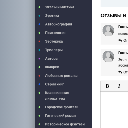
Ужасы и мистика
Отзывы и 
Эротика
Автобиография
Гость
Психология
повес
От
Эзотерика
Триллеры
Гост
Авторы
Это ч
абсол
Фанфик
От
Любовные романы
Серии книг
Классическая
Полужирны
Курси
литература
Городское фэнтези
Готический роман
Историческое фэнтези