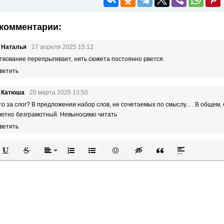
комментарии:
 Наталья
27 апреля 2025 15:12
твование перепрыгивает, нить сюжета постоянно рвется.
ветить
ь Катюша
20 марта 2025 13:50
то за слог? В предложении набор слов, не сочетаемых по смыслу... . В общем,
ютно безграмотный. Невыносимо читать
ветить
й
в
Подчеркнутый
Зачеркнутый
Выравнивание
Нумерованный список
Маркированный список
Вставить смайлик
Вставка скрытого текста
Вставка цитаты
Вставка спой