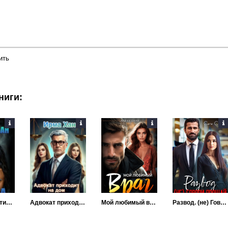
ить
ниги:
Когда звенит тишина
Адвокат приходит на дом
Мой любимый враг
Развод. (не) Говори прощай