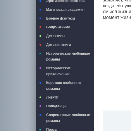
Эротическое фэнтези
когда ей ну
Магическая академия
смысл жизни.
момент жизн
Боевое фэнтези
Бояръ-Аниме
Детективы
Детские книги
Исторические любовные
романы
Исторические
приключения
Короткие любовные
романы
ЛитРПГ
Попаданцы
Современные любовные
романы
Проза