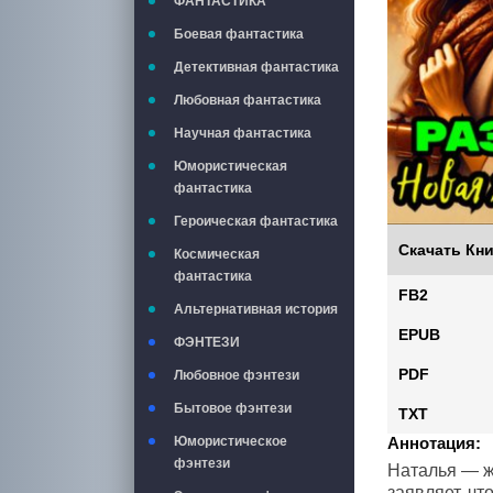
ФАНТАСТИКА
Боевая фантастика
Детективная фантастика
Любовная фантастика
Научная фантастика
Юмористическая
фантастика
Героическая фантастика
Скачать Кни
Космическая
фантастика
FB2
Альтернативная история
EPUB
ФЭНТЕЗИ
PDF
Любовное фэнтези
Бытовое фэнтези
TXT
Юмористическое
Аннотация:
фэнтези
Наталья — ж
заявляет, чт