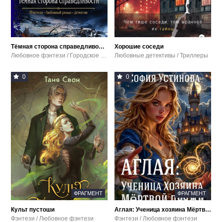
Тёмная сторона справедливости
Хорошие соседи
Любовное фэнтези / Городское фэнтези / Магический детектив
Любовные детективы / Триллеры
0
0
ФРАГМЕНТ
ФРАГМЕНТ
Культ пустоши
Аглая: Ученица хозяина Мёртвой пряжи
Фэнтези / Любовное фэнтези
Фэнтези / Любовное фэнтези