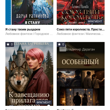
ФРАГМЕНТ
Я стану твоим рыцарем
Союз пяти королевств. Прости меня, Луна
Любовное фэнтези / Городское фэнтези
Любовное фэнтези / Магическая академия
0
0
ФРАГМЕНТ