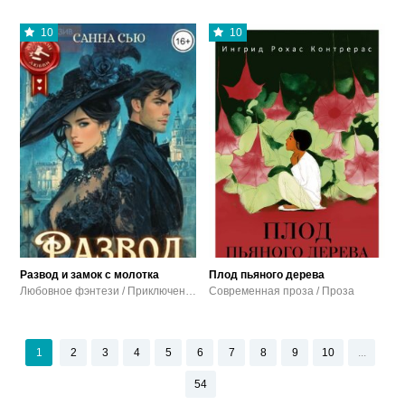
10
10
Развод и замок с молотка
Плод пьяного дерева
Любовное фэнтези / Приключенческое фэнтези
Современная проза / Проза
1
2
3
4
5
6
7
8
9
10
...
54