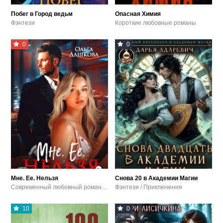
Побег в Город ведьм
Опасная Химия
Фэнтези
Короткие любовные романы
0
0
Мне. Ее. Нельзя
Снова 20 в Академии Магии
Современный любовный роман / Любовные детективы / Эротика и секс
Фэнтези / Приключения
10
0