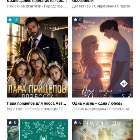
К завещанию прилагается соседка
Особенный
Любовное фэнтези / Городское фэнтези
Детективы / Современная проза
10
0
Пара прицепов для босса Автор: Зорич Злата
Одна жизнь – одна любовь
Короткие любовные романы / Самиздат
Любовные романы / Современный любовный роман
0
0