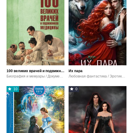
100 великих врачей и подвижников медицины
Их пара
Биография и мемуары / Документальная литература
Любовная фантастика / Эротика и секс / Самиздат
10
0