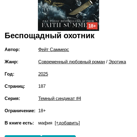
18+
Беспощадный охотник
Автор:
Фейт Саммерс
Жанр:
Современный любовный роман
/
Эротика
Год:
2025
Страниц:
187
Серия:
Темный синдикат #4
Ограничение:
18+
В книге есть:
мафия
[+добавить]