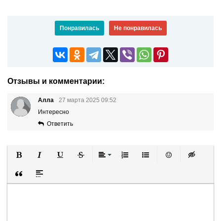
Понравилась
Не понравилась
Отзывы и комментарии:
Алла
27 марта 2025 09:52
Интересно
Ответить
Полужирный
Курсив
Подчеркнутый
Зачеркнутый
Выравнивание
Нумерованный список
Маркированный список
Вставить смайли
Вставка ск
Вставка цитаты
Вставка спойлера