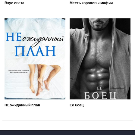
Вкус cвета
Месть королевы мафии
НЕожиданный план
Её боец