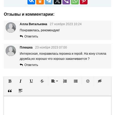
Отзывы и комментарии:
Алла Витальевна
27 ноября 2023 10:24
Понравилась, рекомендую!
Ответить
Плюшка
23 ноября 2023 07:00
Интересная, понравилась героина и герой. На кону стояла
дружба,но хорошо что хорошо заканчивается ?
Ответить
Полужирный
Курсив
Подчеркнутый
Зачеркнутый
Выравнивание
Нумерованный список
Маркированный список
Вставить смайли
Вставка ск
Вставка цитаты
Вставка спойлера