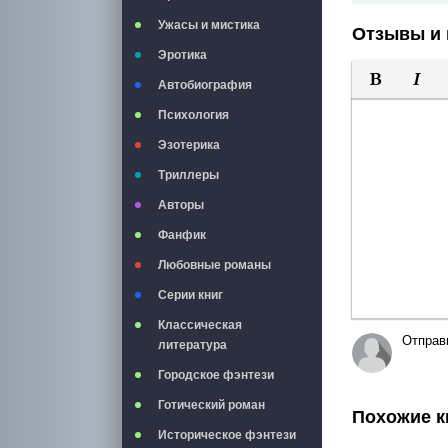
Ужасы и мистика
Отзывы и 
Эротика
Автобиография
Полужирны
Курси
Психология
Эзотерика
Триллеры
Авторы
Фанфик
Любовные романы
Серии книг
Классическая
Отправ
литература
Городское фэнтези
Готический роман
Похожие к
Историческое фэнтези