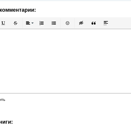
комментарии:
й
в
Подчеркнутый
Зачеркнутый
Выравнивание
Нумерованный список
Маркированный список
Вставить смайлик
Вставка скрытого текста
Вставка цитаты
Вставка спой
ить
ниги: