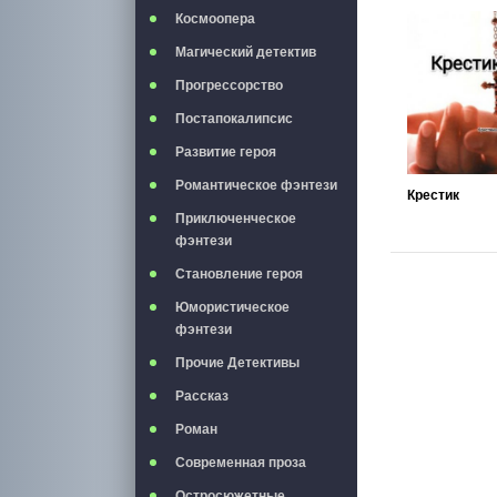
Космоопера
Магический детектив
Прогрессорство
Постапокалипсис
Развитие героя
Романтическое фэнтези
Крестик
Приключенческое
фэнтези
Становление героя
Юмористическое
фэнтези
Прочие Детективы
Рассказ
Роман
Современная проза
Остросюжетные