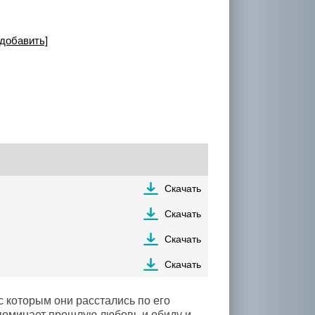
+добавить]
Скачать
Скачать
Скачать
Скачать
с которым они расстались по его
споминает прошлую любовь и обиду и