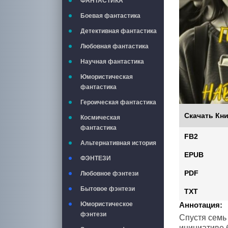
ФАНТАСТИКА
Боевая фантастика
Детективная фантастика
Любовная фантастика
Научная фантастика
Юмористическая
фантастика
Героическая фантастика
Скачать Кни
Космическая
фантастика
FB2
Альтернативная история
EPUB
ФЭНТЕЗИ
PDF
Любовное фэнтези
Бытовое фэнтези
TXT
Юмористическое
Аннотация:
фэнтези
Спустя семь
инициативе 