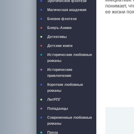
Эротическое фэнтези
понимает, чт
Магическая академия
ее жизни по
Боевое фэнтези
Бояръ-Аниме
Детективы
Детские книги
Исторические любовные
романы
Исторические
приключения
Короткие любовные
романы
ЛитРПГ
Попаданцы
Современные любовные
романы
Проза