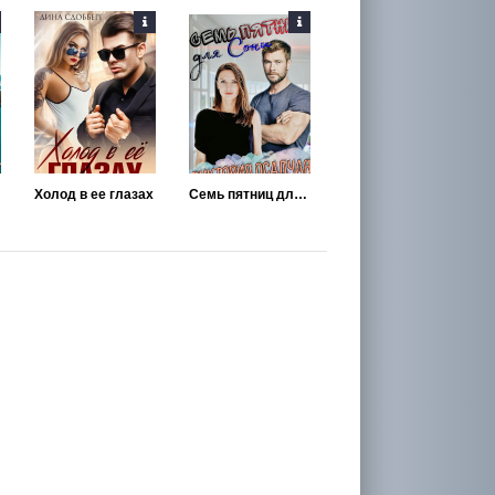
Холод в ее глазах
Семь пятниц для Сони