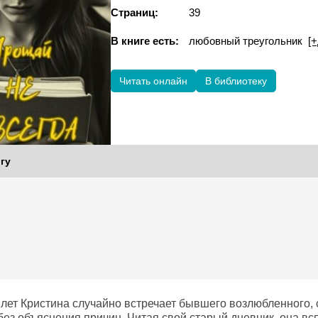
Страниц:
39
В книге есть:
любовный треугольник
[
Читать онлайн
В библиотеку
гу
 лет Кристина случайно встречает бывшего возлюбленного, 
без объяснения причин. Читая свой старый дневник, она в