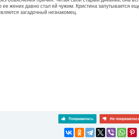
о ее жених давно стал ей чужим. Кристина запутывается ещ
является загадочный незнакомец.
Понравилась
Не понравилас