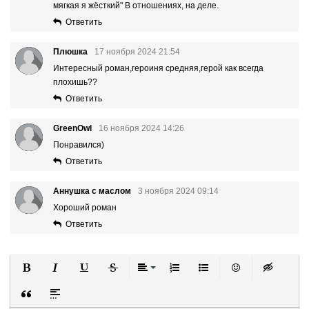
мягкая я жëсткий" В отношениях, на деле.
Ответить
Плюшка
17 ноября 2024 21:54
Интересный роман,героиня средняя,герой как всегда
плохишь??
Ответить
GreenOwl
16 ноября 2024 14:26
Понравился)
Ответить
Аннушка с маслом
3 ноября 2024 09:14
Хороший роман
Ответить
Полужирный
Курсив
Подчеркнутый
Зачеркнутый
Выравнивание
Нумерованный список
Маркированный список
Вставить смайли
Вставка ск