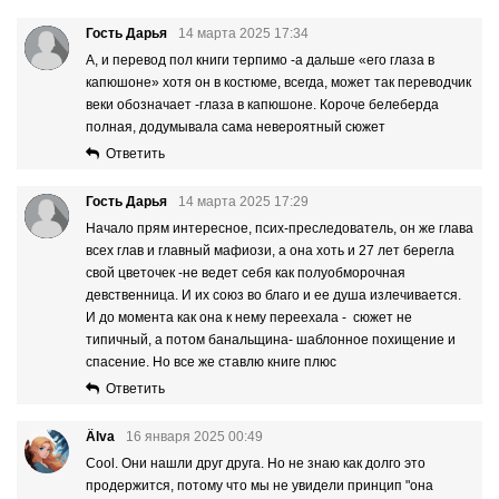
Гость Дарья
14 марта 2025 17:34
А, и перевод пол книги терпимо -а дальше «его глаза в
капюшоне» хотя он в костюме, всегда, может так переводчик
веки обозначает -глаза в капюшоне. Короче белеберда
полная, додумывала сама невероятный сюжет
Ответить
Гость Дарья
14 марта 2025 17:29
Начало прям интересное, псих-преследователь, он же глава
всех глав и главный мафиози, а она хоть и 27 лет берегла
свой цветочек -не ведет себя как полуобморочная
девственница. И их союз во благо и ее душа излечивается.
И до момента как она к нему переехала - сюжет не
типичный, а потом банальщина- шаблонное похищение и
спасение. Но все же ставлю книге плюс
Ответить
Älva
16 января 2025 00:49
Cool. Они нашли друг друга. Но не знаю как долго это
продержится, потому что мы не увидели принцип "она