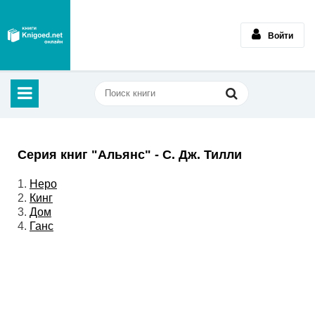
Войти
Серия книг "Альянс" - С. Дж. Тилли
1.
Неро
2.
Кинг
3.
Дом
4.
Ганс