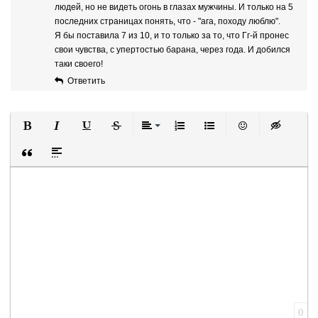
людей, но не видеть огонь в глазах мужчины. И только на 5
последних страницах понять, что - "ага, походу люблю".
Я бы поставила 7 из 10, и то только за то, что Гг-й пронес
свои чувства, с упертостью барана, через года. И добился
таки своего!
Ответить
Полужирный
Курсив
Подчеркнутый
Зачеркнутый
Выравнивание
Нумерованный список
Маркированный список
Вставить смайли
Вставка ск
Вставка цитаты
Вставка спойлера
0