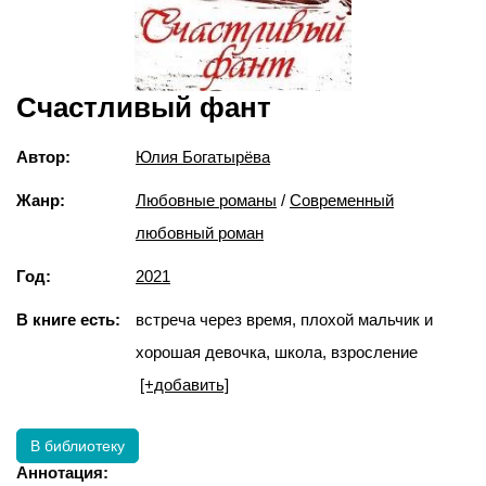
Счастливый фант
Автор:
Юлия Богатырёва
Жанр:
Любовные романы
/
Современный
любовный роман
Год:
2021
В книге есть:
встреча через время, плохой мальчик и
хорошая девочка, школа, взросление
[+добавить]
В библиотеку
Аннотация: