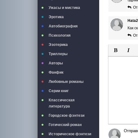
От
Ужасы и мистика
Эротика
Hata
Автобиография
Как с
От
Психология
Эзотерика
Триллеры
Полужирны
Курси
Авторы
Фанфик
Любовные романы
Серии книг
Классическая
литература
Городское фэнтези
Готический роман
Отправ
Историческое фэнтези