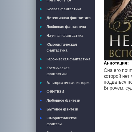
ФАНТАСТИКА
Боевая фантастика
Детективная фантастика
Любовная фантастика
Научная фантастика
Юмористическая
фантастика
Героическая фантастика
Аннотация:
Космическая
Она его почт
фантастика
которой нет 
поддаться п
Альтернативная история
Впрочем, суд
ФЭНТЕЗИ
Любовное фэнтези
Бытовое фэнтези
Юмористическое
фэнтези