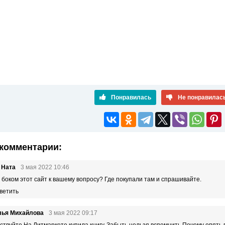
Понравилась
Не понравилас
комментарии:
 Ната
3 мая 2022 10:46
 боком этот сайт к вашему вопросу? Где покупали там и спрашивайте.
ветить
лья Михайлова
3 мая 2022 09:17
ствуйте.На Литмаркете купила книгу-Забыть нельзя вспомнить.Почему опять 