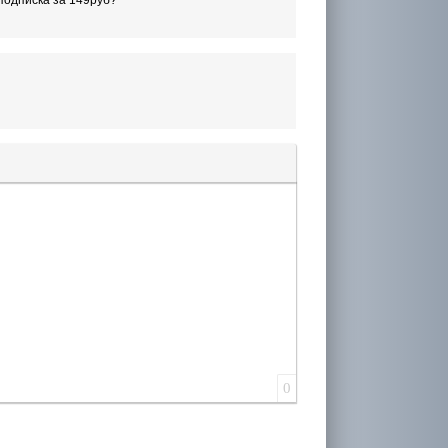
лера
0