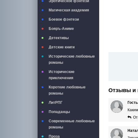
Эротическое фэнтези
Магическая академия
Боевое фэнтези
Бояръ-Аниме
Детективы
Детские книги
Исторические любовные
романы
Исторические
приключения
Короткие любовные
Отзывы и 
романы
Гость
ЛитРПГ
Каким
Попаданцы
От
Современные любовные
романы
Ната
Проза
Здрав