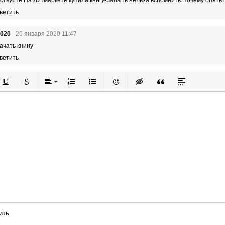
ветить
2020
20 января 2020 11:47
качать книну
ветить
й
в
Подчеркнутый
Зачеркнутый
Выравнивание
Нумерованный список
Маркированный список
Вставить смайлик
Вставка скрытого текста
Вставка цитаты
Вставка спой
ить