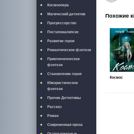
Космоопера
Магический детектив
Похожие к
Прогрессорство
Постапокалипсис
Развитие героя
Романтическое фэнтези
Приключенческое
фэнтези
Становление героя
Космос
Юмористическое
фэнтези
Прочие Детективы
Рассказ
Роман
Современная проза
Остросюжетные