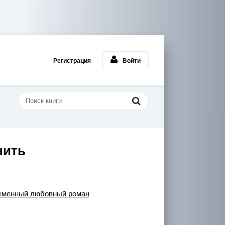
Регистрация
Войти
нить
еменный любовный роман