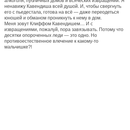
алкоголя, публичных домов и всяческих извращений. Я
ненавижу Кавендиша всей душой. И, чтобы свергнуть
его с пьедестала, готова на всё — даже переодеться
юношей и обманом проникнуть к нему в дом.
Меня зовут Клиффом Кавендишем… И с
извращениями, пожалуй, пора завязывать. Потому что
десятки опороченных леди — это одно. Но
противоестественное влечение к какому-то
мальчишке?!