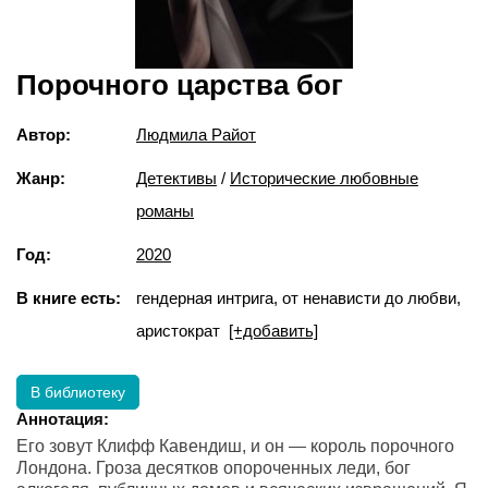
Порочного царства бог
Автор:
Людмила Райот
Жанр:
Детективы
/
Исторические любовные
романы
Год:
2020
В книге есть:
гендерная интрига, от ненависти до любви,
аристократ
[+добавить]
В библиотеку
Аннотация:
Его зовут Клифф Кавендиш, и он — король порочного
Лондона. Гроза десятков опороченных леди, бог