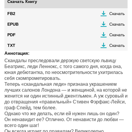
Скачать Книгу
FB2
Скачать
EPUB
Скачать
PDF
Скачать
TXT
Скачать
Аннотация:
Скандалы преследовали дерзкую светскую львицу
Беатрикс, леди Леннокс, с того самого дня, когда она,
юная дебютантка, по неосмотрительности ухитрилась
себя скомпрометировать.
Теперь «скандальная леди» признана украшением
лучших салонов Лондона — и женщиной, на которой не
женится ни один истинный джентльмен. А уж суровый и
до отвращения «правильный» Стивен Фэрфакс-Лейси,
граф Спейд, тем более.
Однако что же делать, если ей нужен лишь он один?
Он ненавидит ее? Отлично. От ненависти до любви —
всего один шаг!
Он всегда играет по правилам? Великолепно.