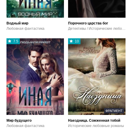
Водный мир
Порочного царства бог
Любовная фантастика
Детективы / Исторические любовные романы
7.5
10
ФРАГМЕНТ
Мир будущего
Наездница. Сожженная тобой
Любовная фантастика
Исторические любовные романы