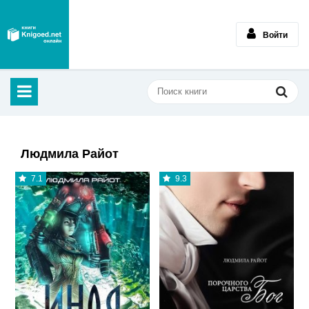
Войти
Людмила Райот
7.1
9.3