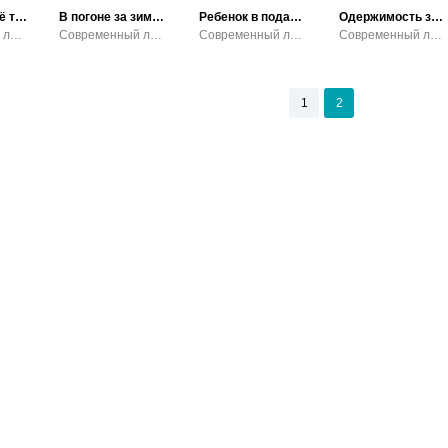
Согреваясь её теплом
В погоне за зимней сказкой
Ребенок в подарок
Одержимость заключённого
Современный любовный роман
Современный любовный роман / Эротика
Современный любовный роман
Современный любовный роман
1
2