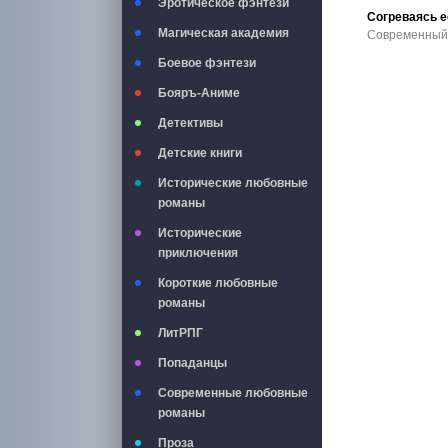
Эротическое фэнтези
Магическая академия
Боевое фэнтези
Бояръ-Аниме
Детективы
Детские книги
Исторические любовные
романы
Исторические
приключения
Короткие любовные
романы
ЛитРПГ
Попаданцы
Современные любовные
романы
Проза