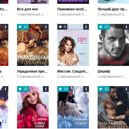
Счастливого Хэллоуина
Всё для нее
Принимая необходимое
Лучший друг брата - мой враг
Современный любовный роман / Эротика
Современный любовный роман
Современный любовный роман
Современный любовный роман / Эротика
10
0
10
а
Украденная принцесса
Миссия: Свадебный торт
Шериф
Современный любовный роман / Эротика
Современный любовный роман / Эротика
Современный любовный роман / Эротика
Современный любовный роман / Эротика
10
10
10