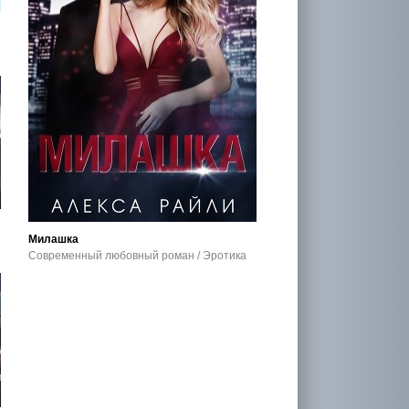
Милашка
Современный любовный роман / Эротика