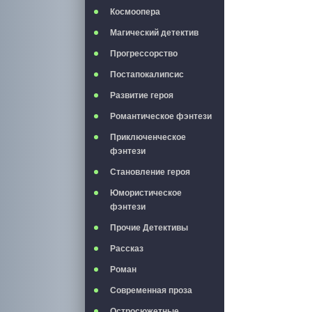
Космоопера
Магический детектив
Прогрессорство
Постапокалипсис
Развитие героя
Романтическое фэнтези
Приключенческое
фэнтези
Становление героя
Юмористическое
фэнтези
Прочие Детективы
Рассказ
Роман
Современная проза
Остросюжетные