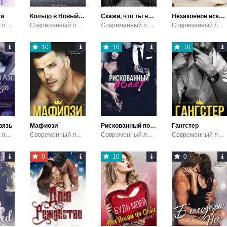
ли
Кольцо в Новый год
Скажи, что ты наша
Незаконное искушение
Современный любовный роман / Эротика
Современный любовный роман
Современный любовный роман / Эротика
Современный любовный роман / Короткие любовные романы / Эротика
10
10
10
вязь
Мафиози
Рискованный полет
Гангстер
Современный любовный роман / Эротика
Современный любовный роман / Эротика
Современный любовный роман / Эротика
Современный любовный роман
0
10
0