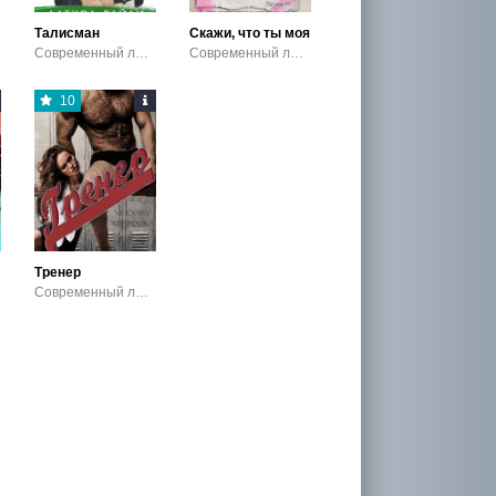
Талисман
Скажи, что ты моя
Современный любовный роман / Эротика
Современный любовный роман / Эротика
10
Тренер
Современный любовный роман / Эротика