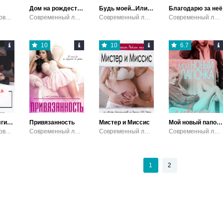
Дом на рождество
Будь моей...Или пеняй на себя
Благодарю за неё
Короткие любовные романы / Современный любовный роман / Эротика
Современный любовный роман / Эротика
Современный любовный роман / Эротика
Современный любовный роман / Эротика
10
10
6.7
Оплатить долги отца
Привязанность
Мистер и Миссис
Мой новый папочка
Короткие любовные романы / Современный любовный роман / Эротика / Порно
Современный любовный роман / Эротика
Современный любовный роман / Эротика
Современный любовный роман / Эротика
1
2