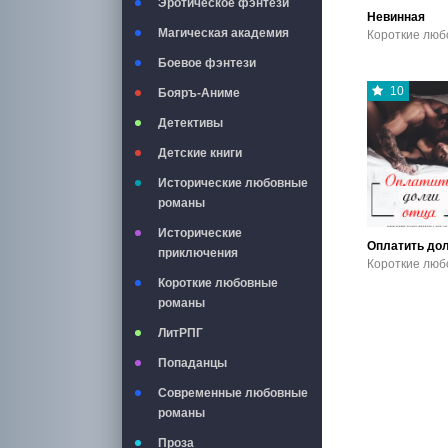
Эротическое фэнтези
Невинная
Магическая академия
Боевое фэнтези
10
Бояръ-Аниме
Детективы
Детские книги
Исторические любовные
романы
Исторические
приключения
Короткие любовные
романы
ЛитРПГ
Попаданцы
Современные любовные
романы
Проза