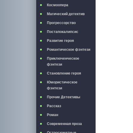
Космоопера
Магический детектив
Прогрессорство
Постапокалипсис
Развитие героя
Романтическое фэнтези
Приключенческое
фэнтези
Становление героя
Юмористическое
фэнтези
Прочие Детективы
Рассказ
Роман
Современная проза
Остросюжетные