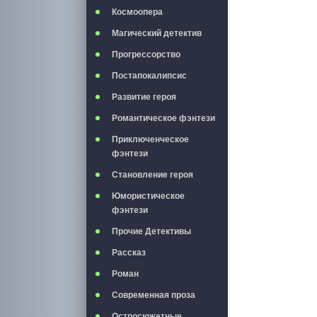
Космоопера
Магический детектив
Прогрессорство
Постапокалипсис
Развитие героя
Романтическое фэнтези
Приключенческое
фэнтези
Становление героя
Юмористическое
фэнтези
Прочие Детективы
Рассказ
Роман
Современная проза
Остросюжетные