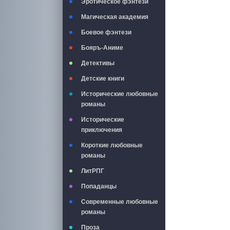
Эротическое фэнтези
Магическая академия
Боевое фэнтези
Бояръ-Аниме
Детективы
Детские книги
Исторические любовные
романы
Исторические
приключения
Короткие любовные
романы
ЛитРПГ
Попаданцы
Современные любовные
романы
Проза