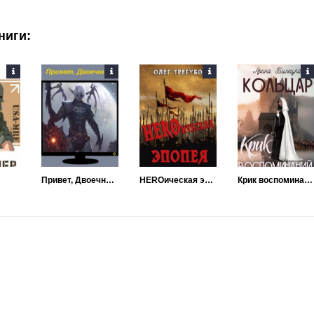
ниги:
Привет, Двоечница!
HEROическая эпопея
Крик воспоминаний