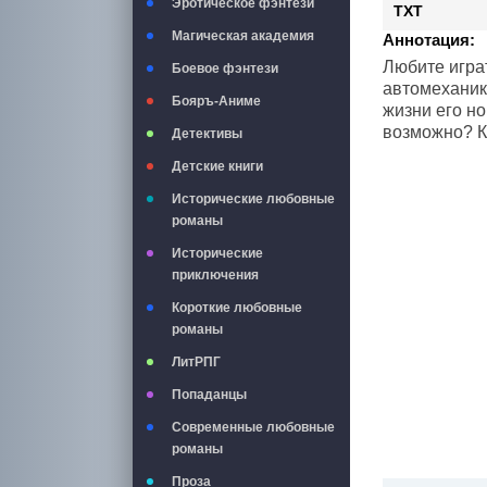
Эротическое фэнтези
TXT
Магическая академия
Аннотация:
Любите игра
Боевое фэнтези
автомеханик,
Бояръ-Аниме
жизни его но
возможно? К
Детективы
Детские книги
Исторические любовные
романы
Исторические
приключения
Короткие любовные
романы
ЛитРПГ
Попаданцы
Современные любовные
романы
Проза