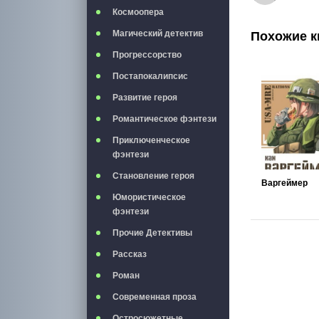
Космоопера
Магический детектив
Похожие к
Прогрессорство
Постапокалипсис
Развитие героя
Романтическое фэнтези
Приключенческое
фэнтези
Становление героя
Варгеймер
Юмористическое
фэнтези
Прочие Детективы
Рассказ
Роман
Современная проза
Остросюжетные