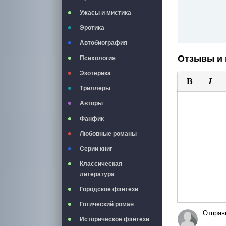
Ужасы и мистика
Эротика
Автобиография
Отзывы и 
Психология
Эзотерика
Триллеры
Полужирны
Курси
Авторы
Фанфик
Любовные романы
Серии книг
Классическая
литература
Городское фэнтези
Готический роман
Отправ
Историческое фэнтези