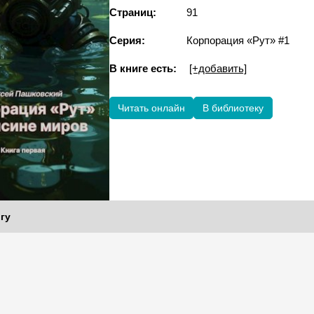
Страниц:
91
Серия:
Корпорация «Рут» #1
В книге есть:
[+добавить]
Читать онлайн
В библиотеку
гу