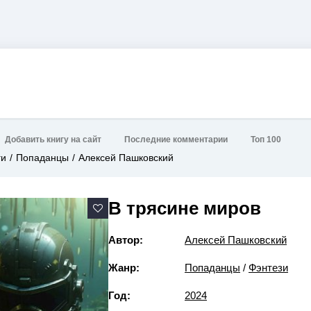
Добавить книгу на сайт
Последние комментарии
Топ 100
ги
Попаданцы
Алексей Пашковский
В трясине миров
Автор:
Алексей Пашковский
Жанр:
Попаданцы
/
Фэнтези
Год:
2024