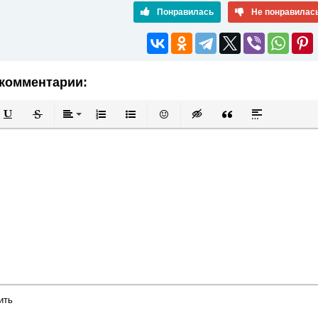
Понравилась
Не понравилас
комментарии:
й
в
Подчеркнутый
Зачеркнутый
Выравнивание
Нумерованный список
Маркированный список
Вставить смайлик
Вставка скрытого текста
Вставка цитаты
Вставка спой
ить