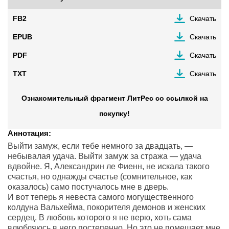
FB2
Скачать
EPUB
Скачать
PDF
Скачать
TXT
Скачать
Ознакомительный фрагмент ЛитРес со ссылкой на
покупку!
Аннотация:
Выйти замуж, если тебе немного за двадцать, —
небывалая удача. Выйти замуж за стража — удача
вдвойне. Я, Александрин ле Фиенн, не искала такого
счастья, но однажды счастье (сомнительное, как
оказалось) само постучалось мне в дверь.
И вот теперь я невеста самого могущественного
колдуна Вальхейма, покорителя демонов и женских
сердец. В любовь которого я не верю, хоть сама
влюбляюсь в него постепенно. Но это не помешает мне