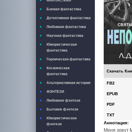
ФАНТАСТИКА
Боевая фантастика
Детективная фантастика
Любовная фантастика
Научная фантастика
Юмористическая
фантастика
Героическая фантастика
Космическая
Скачать Кни
фантастика
FB2
Альтернативная история
ФЭНТЕЗИ
EPUB
Любовное фэнтези
PDF
Бытовое фэнтези
TXT
Юмористическое
Аннотация:
фэнтези
Меня зовут М