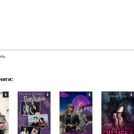
ить
ниги: