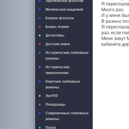
Эротическое фэнтези
Я переспала
Много раз.
Магическая академия
И у меня бы
Боевое фэнтези
В разных поз
Я переспала
Бояръ-Аниме
раз, если по
Детективы
Меня зовут М
кабинета дир
Детские книги
Исторические любовные
романы
Исторические
приключения
Короткие любовные
романы
ЛитРПГ
Попаданцы
Современные любовные
романы
Проза