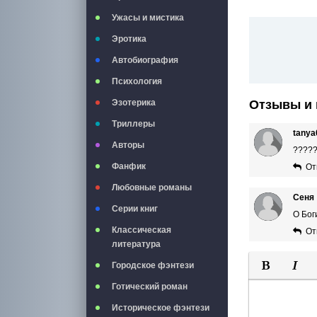
Ужасы и мистика
Эротика
Автобиография
Психология
Отзывы и 
Эзотерика
Триллеры
tanya
Авторы
????
Фанфик
От
Любовные романы
Сеня
Серии книг
О Бог
Классическая
От
литература
Городское фэнтези
Полужирны
Курси
Готический роман
Историческое фэнтези