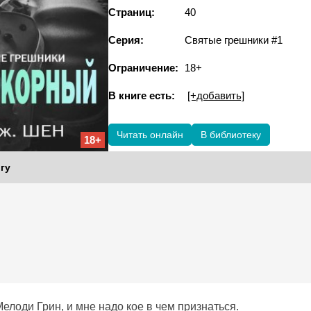
Страниц:
40
Серия:
Святые грешники #1
Ограничение:
18+
В книге есть:
[+добавить]
Читать онлайн
В библиотеку
18+
гу
елоди Грин, и мне надо кое в чем признаться.