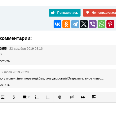
Понравилась
Не понравилас
комментарии:
0955
23 декабря 2019 03:16
??
ветить
2 июля 2019 23:20
и,ну и сленг.(или перевод).быдляче дворовый!Отвратительное чтиво...
ветить
й
в
Подчеркнутый
Зачеркнутый
Выравнивание
Нумерованный список
Маркированный список
Вставить смайлик
Вставка скрытого текста
Вставка цитаты
Вставка спой