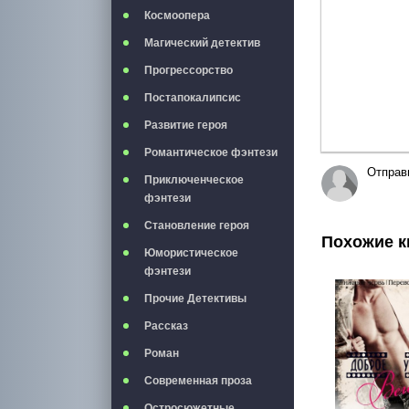
Космоопера
Магический детектив
Прогрессорство
Постапокалипсис
Развитие героя
Романтическое фэнтези
Отправ
Приключенческое
фэнтези
Становление героя
Похожие к
Юмористическое
фэнтези
Прочие Детективы
Рассказ
Роман
Современная проза
Остросюжетные