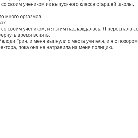
 со своим учеником из выпускного класса старшей школы.
ло много оргазмов.
ах.
 со своим учеником, и я этим наслаждалась. Я переспала с
вернуть время вспять.
елоди Грин, и меня выпнули с места учителя, и я с позоро
ектора, пока она не натравила на меня полицию.