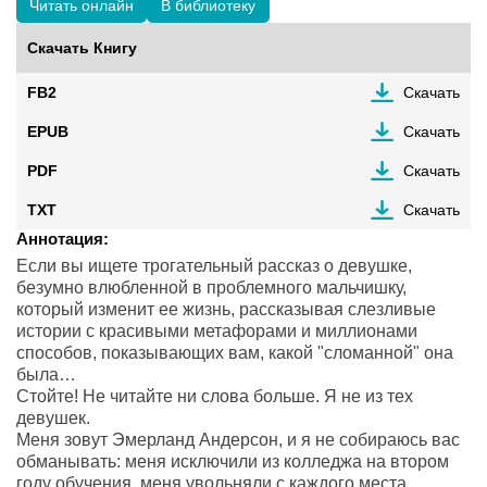
Читать онлайн
В библиотеку
Скачать Книгу
FB2
Скачать
EPUB
Скачать
PDF
Скачать
TXT
Скачать
Аннотация:
Если вы ищете трогательный рассказ о девушке,
безумно влюбленной в проблемного мальчишку,
который изменит ее жизнь, рассказывая слезливые
истории с красивыми метафорами и миллионами
способов, показывающих вам, какой "сломанной" она
была…
Стойте! Не читайте ни слова больше. Я не из тех
девушек.
Меня зовут Эмерланд Андерсон, и я не собираюсь вас
обманывать: меня исключили из колледжа на втором
году обучения, меня увольняли с каждого места