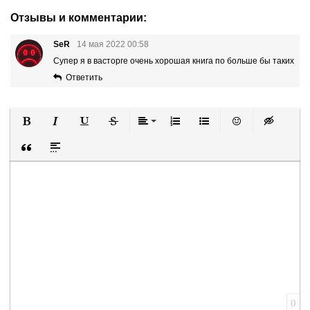
Отзывы и комментарии:
SeR
14 мая 2022 00:58
Супер я в васторге очень хорошая книга по больше бы таких
Ответить
Полужирный
Курсив
Подчеркнутый
Зачеркнутый
Выравнивание
Нумерованный список
Маркированный список
Вставить смайли
Вставка ск
Вставка цитаты
Вставка спойлера
0