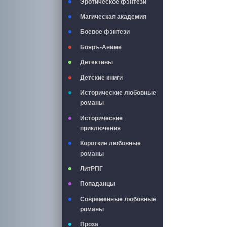
Эротическое фэнтези
Магическая академия
Боевое фэнтези
Бояръ-Аниме
Детективы
Детские книги
Исторические любовные
романы
Исторические
приключения
Короткие любовные
романы
ЛитРПГ
Попаданцы
Современные любовные
романы
Проза