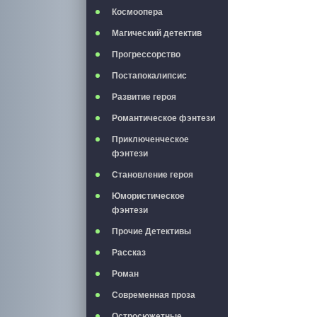
Космоопера
Магический детектив
Прогрессорство
Постапокалипсис
Развитие героя
Романтическое фэнтези
Приключенческое
фэнтези
Становление героя
Юмористическое
фэнтези
Прочие Детективы
Рассказ
Роман
Современная проза
Остросюжетные