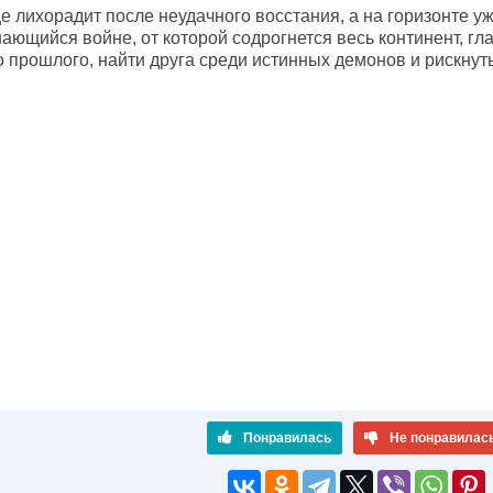
 лихорадит после неудачного восстания, а на горизонте у
нающийся войне, от которой содрогнется весь континент, г
о прошлого, найти друга среди истинных демонов и рискнут
Понравилась
Не понравилас