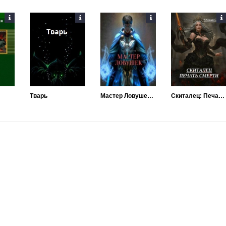
Тварь
Мастер Ловушек. Книга 1
Скиталец: Печать Смерти