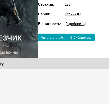
Страниц:
173
Серия:
Резчик #2
В книге есть:
[+добавить]
Читать онлайн
В библиотеку
гу