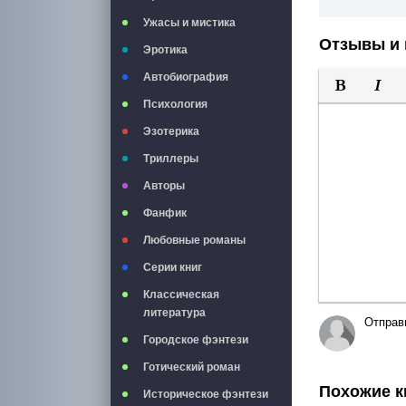
Ужасы и мистика
Отзывы и 
Эротика
Автобиография
Психология
Полужирны
Курси
Эзотерика
Триллеры
Авторы
Фанфик
Любовные романы
Серии книг
Классическая
литература
Отправ
Городское фэнтези
Готический роман
Похожие к
Историческое фэнтези