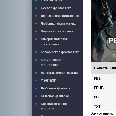
ФАНТАСТИКА
Боевая фантастика
Детективная фантастика
Любовная фантастика
Научная фантастика
Юмористическая
фантастика
Героическая фантастика
Космическая
фантастика
Скачать Кни
Альтернативная история
FB2
ФЭНТЕЗИ
EPUB
Любовное фэнтези
Бытовое фэнтези
PDF
Юмористическое
TXT
фэнтези
Аннотация: