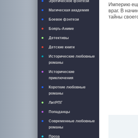
Эротическое фэнтези
Империю еще
Магическая академия
враг. В начи
тайны своег
Боевое фэнтези
Бояръ-Аниме
Детективы
Детские книги
Исторические любовные
романы
Исторические
приключения
Короткие любовные
романы
ЛитРПГ
Попаданцы
Современные любовные
романы
Проза