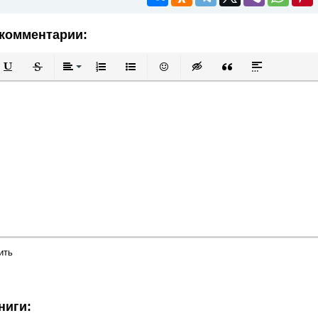
комментарии:
й
в
Подчеркнутый
Зачеркнутый
Выравнивание
Нумерованный список
Маркированный список
Вставить смайлик
Вставка скрытого текста
Вставка цитаты
Вставка спой
ить
ниги: