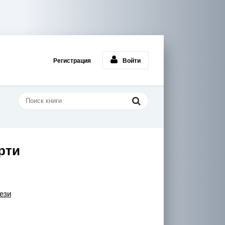
Регистрация
Войти
рти
ези