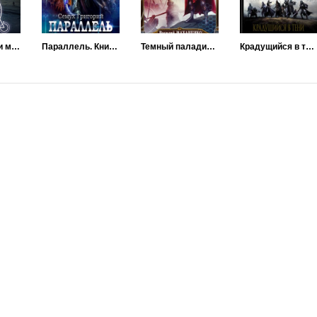
Печать ядов и молний
Параллель. Книга первая: Нуб
Темный паладин. Поиск
Крадущийся в тени