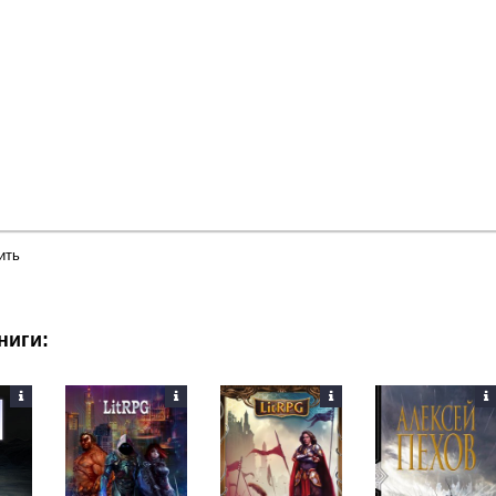
ить
ниги: