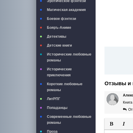
Эротическое фэнтези
Магическая академия
Боевое фэнтези
Бояръ-Аниме
Детективы
Детские книги
Исторические любовные
романы
Исторические
приключения
Отзывы и 
Короткие любовные
романы
Алек
ЛитРПГ
Книга
Попаданцы
От
Современные любовные
романы
Полужирны
Курси
Проза