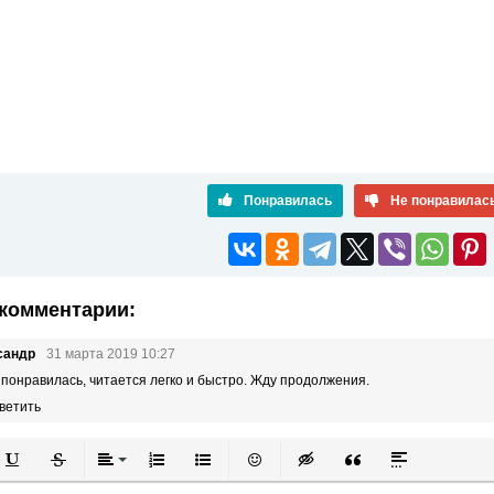
Понравилась
Не понравилас
комментарии:
сандр
31 марта 2019 10:27
 понравилась, читается легко и быстро. Жду продолжения.
ветить
й
в
Подчеркнутый
Зачеркнутый
Выравнивание
Нумерованный список
Маркированный список
Вставить смайлик
Вставка скрытого текста
Вставка цитаты
Вставка спой