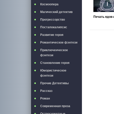
Космоопера
Магический детектив
Прогрессорство
Постапокалипсис
Развитие героя
Романтическое фэнтези
Приключенческое
фэнтези
Становление героя
Юмористическое
фэнтези
Прочие Детективы
Рассказ
Роман
Современная проза
Остросюжетные