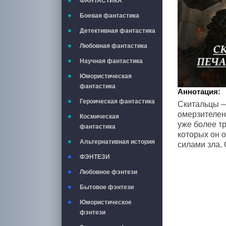
ФАНТАСТИКА
Боевая фантастика
Детективная фантастика
Любовная фантастика
Научная фантастика
Юмористическая
фантастика
Аннотация:
Героическая фантастика
Скитальцы — 
омерзителен 
Космическая
уже более тр
фантастика
которых он о
Альтернативная история
силами зла. 
ФЭНТЕЗИ
Любовное фэнтези
Бытовое фэнтези
Юмористическое
фэнтези