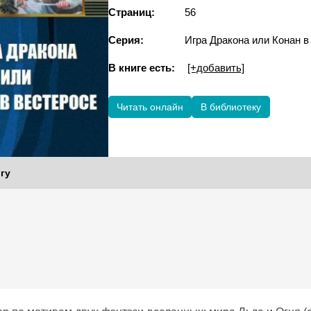
Страниц:
56
Серия:
Игра Дракона или Конан в
В книге есть:
[+добавить]
Читать онлайн
В библиотеку
гу