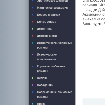
Это кроссов
Эротическое фэнтези
сериала "Иг
Магическая академия
высадки Дэй
Аквилония о
Боевое фэнтези
выехал из о
Бояръ-Аниме
Зингару, чт
Детективы
Детские книги
Исторические любовные
романы
Исторические
приключения
Короткие любовные
романы
ЛитРПГ
Попаданцы
Современные любовные
романы
Проза