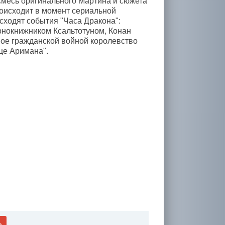
(смесь оригинального Мартина и сюжета
роисходит в момент сериальной
сходят события "Часа Дракона":
рнокнижником Ксальтотуном, Конан
ное гражданской войной королевство
це Аримана".
ь