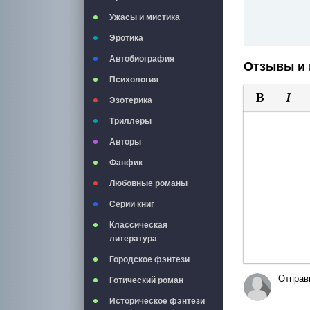
Ужасы и мистика
Эротика
Автобиография
Отзывы и 
Психология
Эзотерика
Полужирны
Курси
Триллеры
Авторы
Фанфик
Любовные романы
Серии книг
Классическая
литература
Городское фэнтези
Отправ
Готический роман
Историческое фэнтези