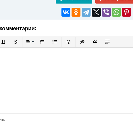
комментарии:
й
в
Подчеркнутый
Зачеркнутый
Выравнивание
Нумерованный список
Маркированный список
Вставить смайлик
Вставка скрытого текста
Вставка цитаты
Вставка спой
ить