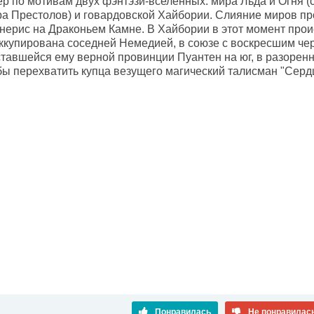
ер по мотивам двух фэнтэзи-вселенных: мира Льда и Огня 
ра Престолов) и говардовской Хайбории. Слияние миров п
нерис на Драконьем Камне. В Хайбории в этот момент прои
ккупирована соседней Немедией, в союзе с воскресшим че
ставшейся ему верной провинции Пуантен на юг, в разорен
обы перехватить купца везущего магический талисман "Серд
Понравилась
Не понравилас