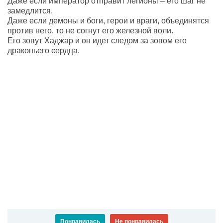
Даже если император отправит легионы – его шаг не
замедлится.
Даже если демоны и боги, герои и враги, объединятся
против него, то не согнут его железной воли.
Его зовут Хаджар и он идет следом за зовом его
драконьего сердца.
Понравилась
Не понравилась