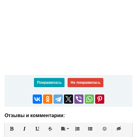
Понравилась
Не понравилась
Отзывы и комментарии:
Полужирный
Курсив
Подчеркнутый
Зачеркнутый
Выравнивание
Нумерованный список
Маркированный список
Вставить смайли
Вставка ск