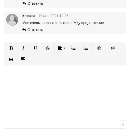
Ответить
Клюква
19 мая 2021 12:25
Мне очень понравилась книга. Жду продолжение .
Ответить
Полужирный
Курсив
Подчеркнутый
Зачеркнутый
Выравнивание
Нумерованный список
Маркированный список
Вставить смайли
Вставка ск
Вставка цитаты
Вставка спойлера
0