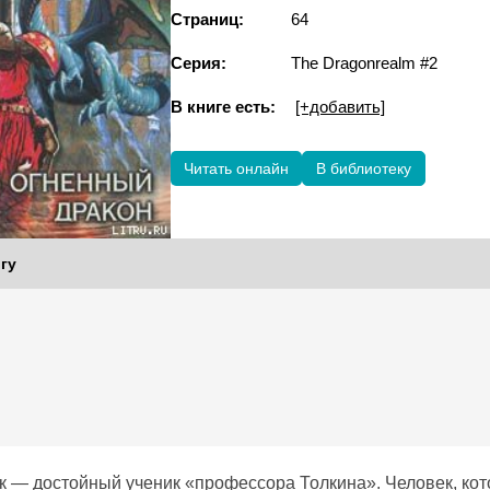
Страниц:
64
Серия:
The Dragonrealm #2
В книге есть:
[+добавить]
Читать онлайн
В библиотеку
гу
к — достойный ученик «профессора Толкина». Человек, ко