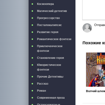
Космоопера
Магический детектив
Прогрессорство
Отправ
Постапокалипсис
Развитие героя
Романтическое фэнтези
Похожие к
Приключенческое
фэнтези
Становление героя
Юмористическое
фэнтези
Прочие Детективы
Рассказ
Роман
Волчий шле
Современная проза
Остросюжетные