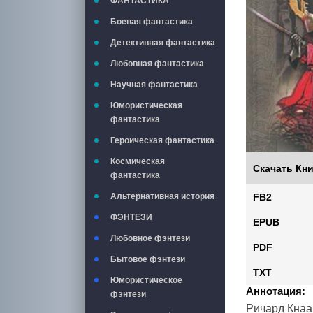
ФАНТАСТИКА
Боевая фантастика
Детективная фантастика
Любовная фантастика
Научная фантастика
Юмористическая
фантастика
Героическая фантастика
Космическая
Скачать Кни
фантастика
FB2
Альтернативная история
ФЭНТЕЗИ
EPUB
Любовное фэнтези
PDF
Бытовое фэнтези
TXT
Юмористическое
Аннотация:
фэнтези
Ричард Кнаа