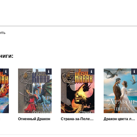
ить
ниги:
м
Огненный Дракон
Страна-за-Пеленой
Дракон цвета любви