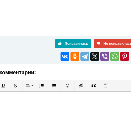
Понравилась
Не понравилас
комментарии:
й
в
Подчеркнутый
Зачеркнутый
Выравнивание
Нумерованный список
Маркированный список
Вставить смайлик
Вставка скрытого текста
Вставка цитаты
Вставка спой