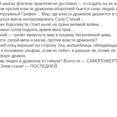
й школы фэнтези практически дословно — и создать на их о
ром против власти драконов-оборотней бьются силы людей
итроумный Грифон… Мир, где власть драконов держится в о
атых магов контролировать Силу Стихий ..
х Королевств стоит ныне на грани великой войны ..
акон готов поднять армии монстров…
ной — грозит ввергнуть мир в кошмар бесконечной зимы.
ся, силой меча и магии, против власти драконов?
чей отец перешел на сторону Зла, волшебница, обладающа
к и положено эльфам, «сам по себе», и раньше ли, позже л
ерцог-дракон.
мир люден и драконов от гибели? Всего-то — САМОПОЖЕРТ
 Злом станет — ПОСЛЕДНЕЙ.