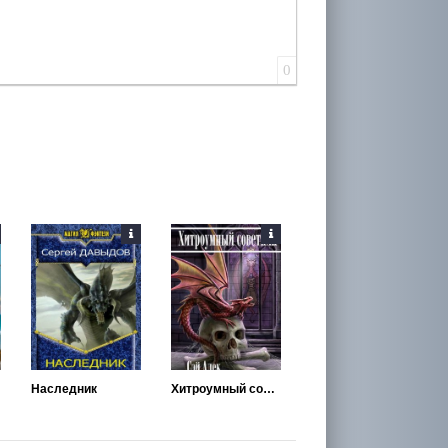
0
Наследник
Хитроумный советник