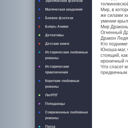
Эротическое фэнтези
толкиновско
Мир, в кото
Магическая академия
же силами х
Боевое фэнтези
умении крыл
Мир Драконьи
Бояръ-Аниме
Огненный Др
Детективы
Дракон Ледя
Кто поднимет
Детские книги
Юноша-маг, 
Исторические любовные
стоящий, ка
романы
ироничный г
Что спасет 
Исторические
предвечным
приключения
Короткие любовные
романы
ЛитРПГ
Попаданцы
Современные любовные
романы
Проза