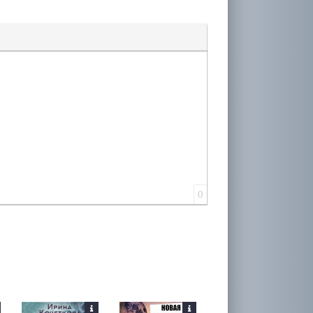
лера
0