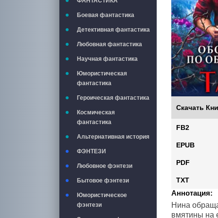
ФАНТАСТИКА
Боевая фантастика
Детективная фантастика
Любовная фантастика
Научная фантастика
Юмористическая
фантастика
Героическая фантастика
Скачать Кни
Космическая
фантастика
FB2
Альтернативная история
EPUB
ФЭНТЕЗИ
PDF
Любовное фэнтези
TXT
Бытовое фэнтези
Аннотация:
Юмористическое
Нина обраща
фэнтези
вмятины на е