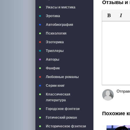
Отзывы и 
Ужасы и мистика
Эротика
Полужирны
Курси
Автобиография
Психология
Эзотерика
Триллеры
Авторы
Фанфик
Любовные романы
Серии книг
Отправ
Классическая
литература
Городское фэнтези
Похожие к
Готический роман
Историческое фэнтези