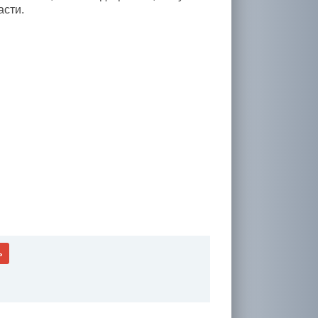
асти.
ь