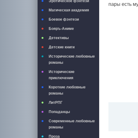
Эротическое фэнтези
пары есть му
Магическая академия
Боевое фэнтези
Бояръ-Аниме
Детективы
Детские книги
Исторические любовные
романы
Исторические
приключения
Короткие любовные
романы
ЛитРПГ
Попаданцы
Современные любовные
романы
Проза