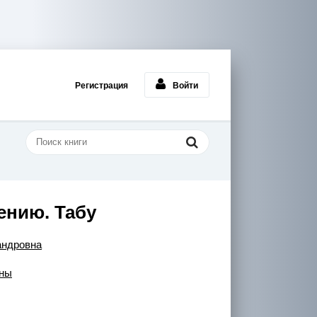
Регистрация
Войти
ению. Табу
андровна
ны