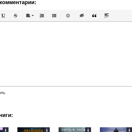
комментарии:
й
в
Подчеркнутый
Зачеркнутый
Выравнивание
Нумерованный список
Маркированный список
Вставить смайлик
Вставка скрытого текста
Вставка цитаты
Вставка спой
ить
ниги: