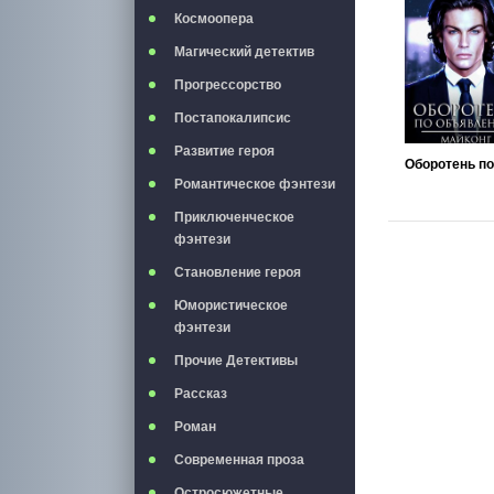
Космоопера
Магический детектив
Прогрессорство
Постапокалипсис
Развитие героя
Романтическое фэнтези
Приключенческое
фэнтези
Становление героя
Юмористическое
фэнтези
Прочие Детективы
Рассказ
Роман
Современная проза
Остросюжетные