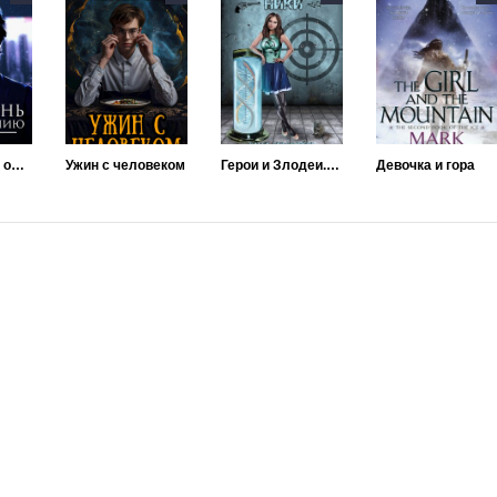
Оборотень по объявлению. Майконг
Ужин с человеком
Герои и Злодеи. Ники
Девочка и гора