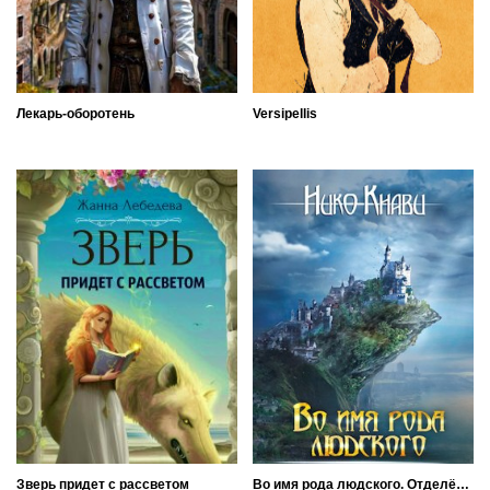
Лекарь-оборотень
Versipellis
Зверь придет с рассветом
Во имя рода людского. Отделённые. Книга 2