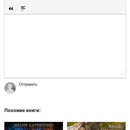
Полужирный
Курсив
Подчеркнутый
Зачеркнутый
Выравнивание
Нумерованный список
Маркированный список
Вставить смайли
Вставка ск
Вставка цитаты
Вставка спойлера
0
Отправить
Похожие книги: