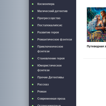
Космоопера
Магический детектив
Прогрессорство
Постапокалипсис
Развитие героя
Романтическое фэнтези
Приключенческое
фэнтези
Становление героя
Юмористическое
фэнтези
Прочие Детективы
Рассказ
Роман
Современная проза
Остросюжетные