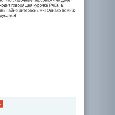
о, что сказочные персонажи на деле
ходит говорящая курочка Ряба, а
звычайно интересными! Однако помни:
русалке!
ь