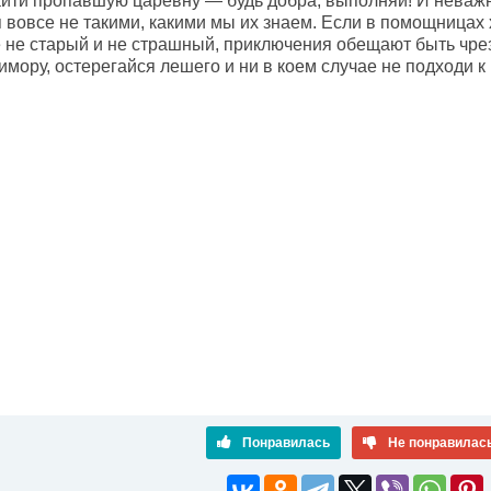
айти пропавшую царевну — будь добра, выполняй! И неважн
 вовсе не такими, какими мы их знаем. Если в помощницах 
 не старый и не страшный, приключения обещают быть чре
имору, остерегайся лешего и ни в коем случае не подходи к 
Понравилась
Не понравилас