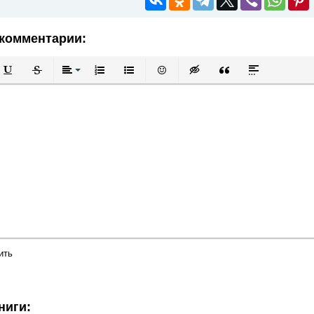
комментарии:
й
в
Подчеркнутый
Зачеркнутый
Выравнивание
Нумерованный список
Маркированный список
Вставить смайлик
Вставка скрытого текста
Вставка цитаты
Вставка спой
ить
ниги: