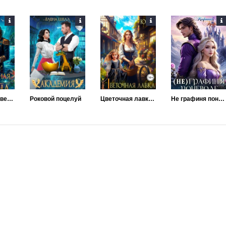
Путеводная звезда дракона
Роковой поцелуй
Цветочная лавка госпожи попаданки
Не графиня поневоле