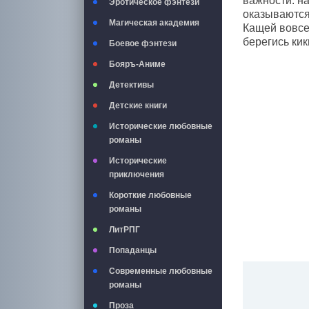
важности: н
Эротическое фэнтези
оказываются
Магическая академия
Кащей вовсе
берегись кик
Боевое фэнтези
Бояръ-Аниме
Детективы
Детские книги
Исторические любовные
романы
Исторические
приключения
Короткие любовные
романы
ЛитРПГ
Попаданцы
Современные любовные
романы
Проза