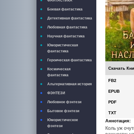
ФАНТАСТИКА
Боевая фантастика
Детективная фантастика
Любовная фантастика
Научная фантастика
Юмористическая
фантастика
Героическая фантастика
Скачать Кни
Космическая
фантастика
FB2
Альтернативная история
EPUB
ФЭНТЕЗИ
PDF
Любовное фэнтези
Бытовое фэнтези
TXT
Юмористическое
Аннотация:
фэнтези
Коль уж очу