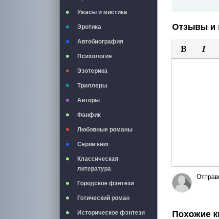
Ужасы и мистика
Отзывы и 
Эротика
Автобиография
Психология
Полужирны
Курси
Эзотерика
Триллеры
Авторы
Фанфик
Любовные романы
Серии книг
Классическая
литература
Отправ
Городское фэнтези
Готический роман
Похожие к
Историческое фэнтези