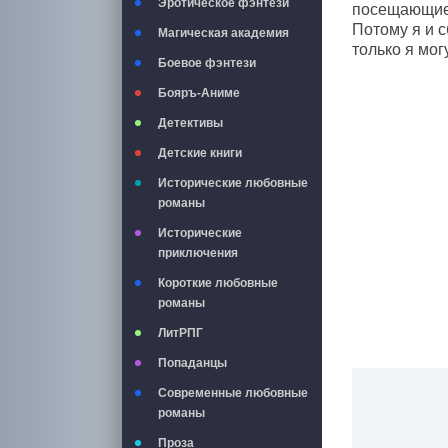
Эротическое фэнтези
посещающие 
Потому я и с
Магическая академия
только я мог
Боевое фэнтези
Бояръ-Аниме
Детективы
Детские книги
Исторические любовные
романы
Исторические
приключения
Короткие любовные
романы
ЛитРПГ
Попаданцы
Современные любовные
романы
Проза