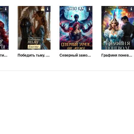
Проклятие истинности
Победить тьму. Вместе
Северный замок от мужа в подарок
Графиня поневоле