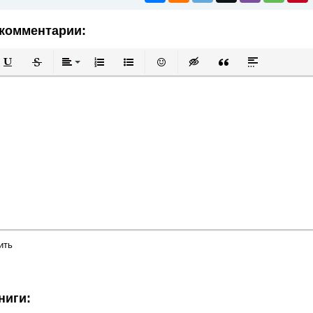
комментарии:
й
в
Подчеркнутый
Зачеркнутый
Выравнивание
Нумерованный список
Маркированный список
Вставить смайлик
Вставка скрытого текста
Вставка цитаты
Вставка спой
ить
ниги: