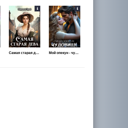
Самая старая дева графства Коул
Мой опекун - чудовище