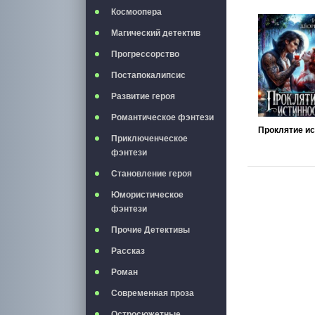
Космоопера
Магический детектив
Прогрессорство
Постапокалипсис
Развитие героя
Романтическое фэнтези
Приключенческое
фэнтези
Становление героя
Юмористическое
фэнтези
Прочие Детективы
Рассказ
Роман
Современная проза
Остросюжетные