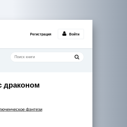
Регистрация
Войти
с драконом
люченческое фэнтези