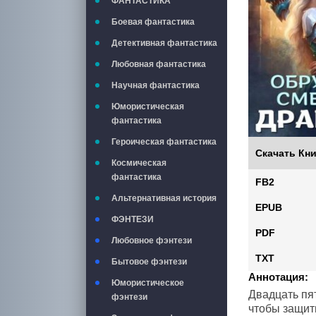
ФАНТАСТИКА
Боевая фантастика
Детективная фантастика
Любовная фантастика
Научная фантастика
Юмористическая
фантастика
Героическая фантастика
Скачать Кни
Космическая
фантастика
FB2
Альтернативная история
EPUB
ФЭНТЕЗИ
PDF
Любовное фэнтези
TXT
Бытовое фэнтези
Аннотация:
Юмористическое
Двадцать пя
фэнтези
чтобы защити