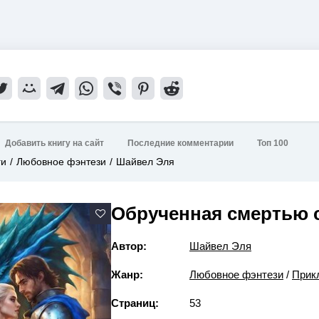
Добавить книгу на сайт
Последние комментарии
Топ 100
ги
Любовное фэнтези
Шайвел Эля
Обрученная смертью 
Автор:
Шайвел Эля
Жанр:
Любовное фэнтези
/
Прик
Страниц:
53