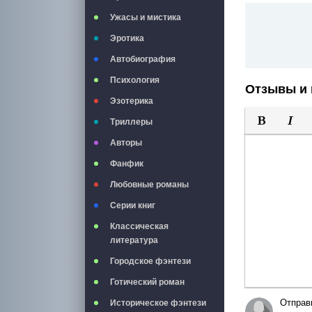
Ужасы и мистика
Эротика
Автобиография
Психология
Отзывы и 
Эзотерика
Триллеры
Полужирны
Курси
Авторы
Фанфик
Любовные романы
Серии книг
Классическая
литература
Городское фэнтези
Готический роман
Отправ
Историческое фэнтези