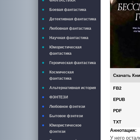
ФАНТАСТИКА
Боевая фантастика
Детективная фантастика
Любовная фантастика
Научная фантастика
Юмористическая
фантастика
Героическая фантастика
Космическая
Скачать Кни
фантастика
FB2
Альтернативная история
ФЭНТЕЗИ
EPUB
Любовное фэнтези
PDF
Бытовое фэнтези
TXT
Юмористическое
Аннотация:
фэнтези
У него оста