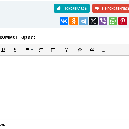
Понравилась
Не понравилас
комментарии:
й
в
Подчеркнутый
Зачеркнутый
Выравнивание
Нумерованный список
Маркированный список
Вставить смайлик
Вставка скрытого текста
Вставка цитаты
Вставка спой
ить