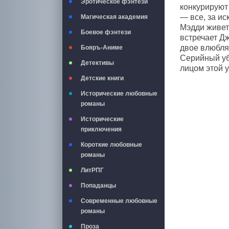
Эротическое фэнтези
конкурируют
— все, за и
Магическая академия
Мэдди живет 
Боевое фэнтези
встречает Дж
двое влюбля
Бояръ-Аниме
Серийный уби
Детективы
лицом этой у
Детские книги
Исторические любовные
романы
Исторические
приключения
Короткие любовные
романы
ЛитРПГ
Попаданцы
Современные любовные
романы
Проза