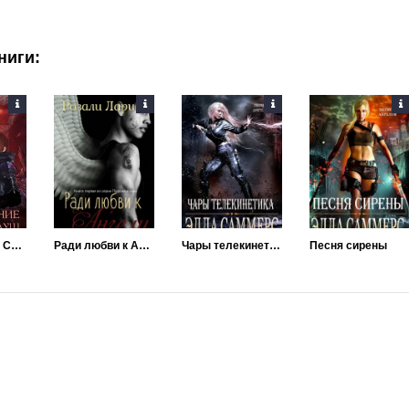
ниги:
Возвращение Собирателя Душ. Начало
Ради любви к Ангелу
Чары телекинетика
Песня сирены