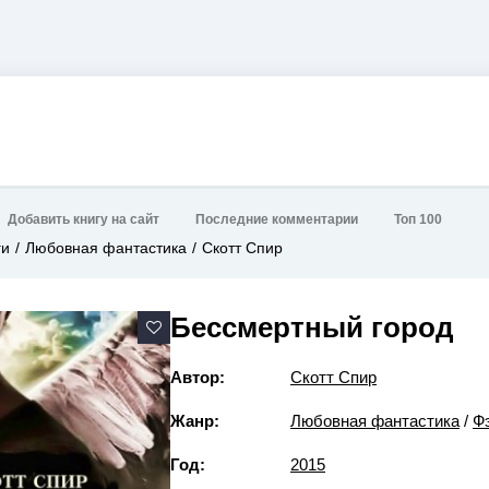
Добавить книгу на сайт
Последние комментарии
Топ 100
ги
Любовная фантастика
Скотт Спир
Бессмертный город
Автор:
Скотт Спир
Жанр:
Любовная фантастика
/
Ф
Год:
2015