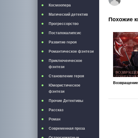
Космоопера
Магический детектив
Похожие к
Прогрессорство
Постапокалипсис
Развитие героя
Романтическое фэнтези
Приключенческое
фэнтези
Становление героя
Юмористическое
фэнтези
Прочие Детективы
Рассказ
Роман
Современная проза
Остросюжетные