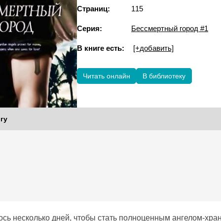
Страниц:
115
Серия:
Бессмертный город #1
В книге есть:
[+добавить]
Читать онлайн
В библиотеку
гу
лось несколько дней, чтобы стать полноценным ангелом-хра