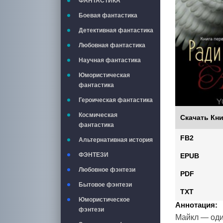
ФАНТАСТИКА
Боевая фантастика
Детективная фантастика
Любовная фантастика
Научная фантастика
Юмористическая
фантастика
Героическая фантастика
Космическая
Скачать Кни
фантастика
FB2
Альтернативная история
ФЭНТЕЗИ
EPUB
Любовное фэнтези
PDF
Бытовое фэнтези
TXT
Юмористическое
Аннотация:
фэнтези
Майкл — оди