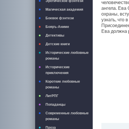
Эротическое фэнтези
человечество
ангела. Ева
Магическая академия
охраны, всту
Боевое фэнтези
узнать, что 
Присоединен
Бояръ-Аниме
Ева должна р
Детективы
Детские книги
Исторические любовные
романы
Исторические
приключения
Короткие любовные
романы
ЛитРПГ
Попаданцы
Современные любовные
романы
Проза