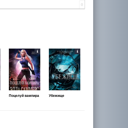
0
Поцелуй вампира
Убежище