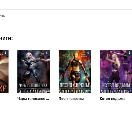
ить
ниги:
Чары телекинетика
Песня сирены
Котел ведьмы