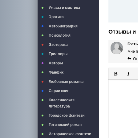
Ужасы и мистика
Эротика
Автобиография
Отзывы и 
Психология
Гость
Эзотерика
Мне п
Триллеры
От
Авторы
Фанфик
Полужирны
Курси
Любовные романы
Серии книг
Классическая
литература
Городское фэнтези
Готический роман
Историческое фэнтези