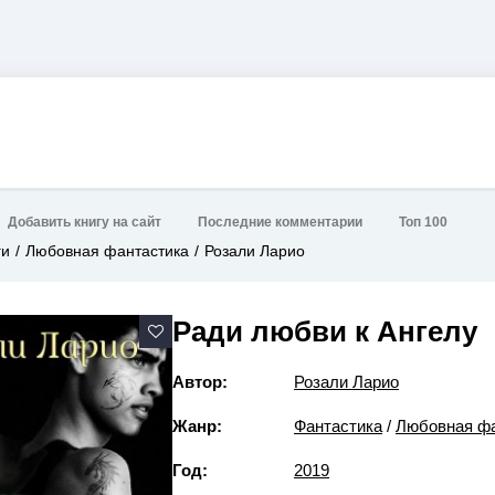
Добавить книгу на сайт
Последние комментарии
Топ 100
ги
Любовная фантастика
Розали Ларио
Ради любви к Ангелу
Автор:
Розали Ларио
Жанр:
Фантастика
/
Любовная фа
Год:
2019