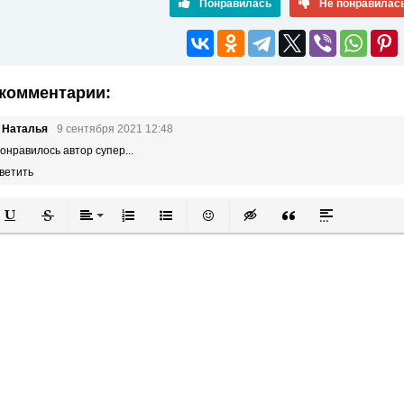
Понравилась
Не понравилас
комментарии:
 Наталья
9 сентября 2021 12:48
онравилось автор супер...
ветить
й
в
Подчеркнутый
Зачеркнутый
Выравнивание
Нумерованный список
Маркированный список
Вставить смайлик
Вставка скрытого текста
Вставка цитаты
Вставка спой