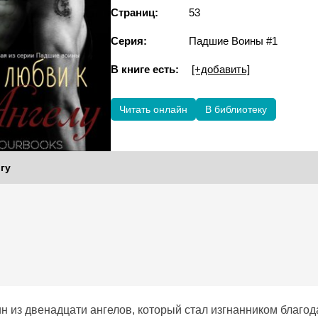
Страниц:
53
Серия:
Падшие Воины #1
В книге есть:
[+добавить]
Читать онлайн
В библиотеку
гу
н из двенадцати ангелов, который стал изгнанником благо