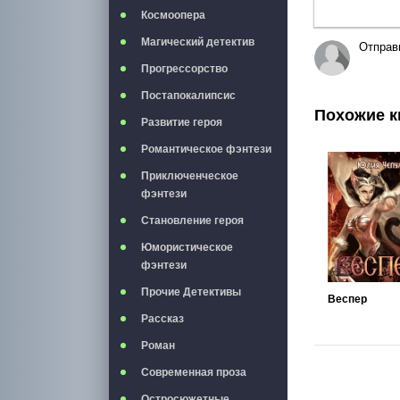
Космоопера
Магический детектив
Отправ
Прогрессорство
Постапокалипсис
Похожие к
Развитие героя
Романтическое фэнтези
Приключенческое
фэнтези
Становление героя
Юмористическое
фэнтези
Прочие Детективы
Веспер
Рассказ
Роман
Современная проза
Остросюжетные