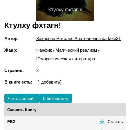
Ктулху фхтагн!
Автор:
Захарова Наталья Анатольевна darketo31
Жанр:
Фанфик
/
Магический реализм
/
Юмористическая литература
Страниц:
3
В книге есть:
[+добавить]
Читать онлайн
В библиотеку
Скачать Книгу
FB2
Скачать