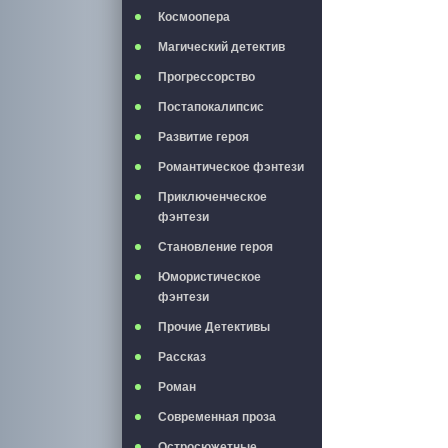
Космоопера
Магический детектив
Прогрессорство
Постапокалипсис
Развитие героя
Романтическое фэнтези
Приключенческое
фэнтези
Становление героя
Юмористическое
фэнтези
Прочие Детективы
Рассказ
Роман
Современная проза
Остросюжетные