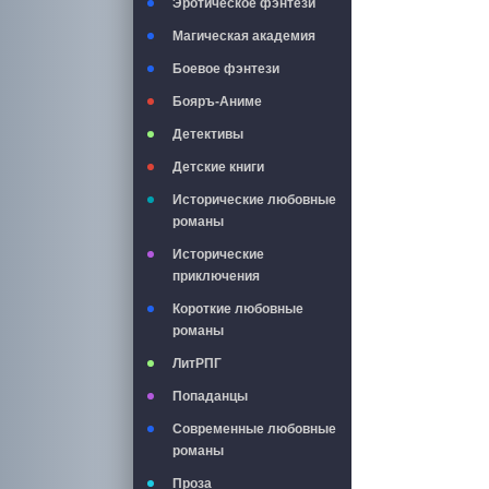
Эротическое фэнтези
Магическая академия
Боевое фэнтези
Бояръ-Аниме
Детективы
Детские книги
Исторические любовные
романы
Исторические
приключения
Короткие любовные
романы
ЛитРПГ
Попаданцы
Современные любовные
романы
Проза