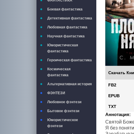
ФАНТАСТИКА
Боевая фантастика
Детективная фантастика
Любовная фантастика
Научная фантастика
Юмористическая
фантастика
Героическая фантастика
Космическая
Скачать Кни
фантастика
Альтернативная история
FB2
ФЭНТЕЗИ
EPUB
Любовное фэнтези
TXT
Бытовое фэнтези
Аннотация:
Юмористическое
Святой Боже
фэнтези
Я без поняти
Зарабатываю 