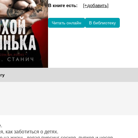
В книге есть:
[+добавить]
Читать онлайн
В библиотеку
гу
.
я, как заботиться о детях.
на жизнь, делая пирсинг сосков, пупков и носов.