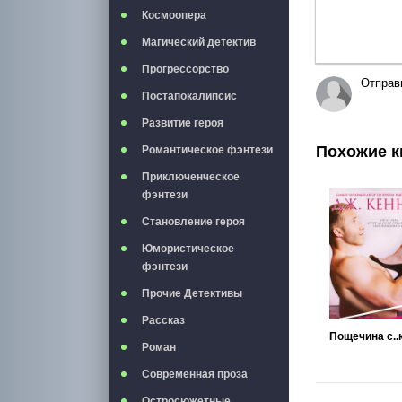
Космоопера
Магический детектив
Прогрессорство
Отправ
Постапокалипсис
Развитие героя
Похожие к
Романтическое фэнтези
Приключенческое
фэнтези
Становление героя
Юмористическое
фэнтези
Прочие Детективы
Рассказ
Пощечина с..
Роман
Современная проза
Остросюжетные