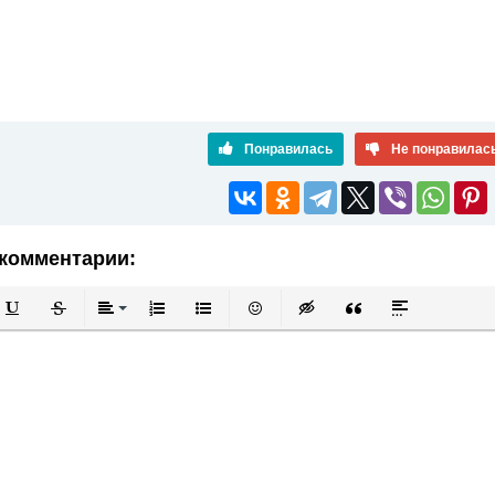
Понравилась
Не понравилас
комментарии:
й
в
Подчеркнутый
Зачеркнутый
Выравнивание
Нумерованный список
Маркированный список
Вставить смайлик
Вставка скрытого текста
Вставка цитаты
Вставка спой