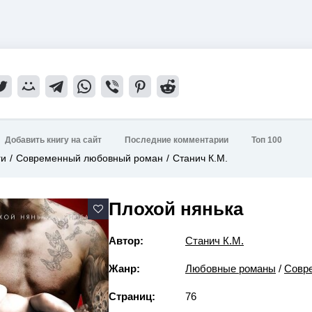
Добавить книгу на сайт
Последние комментарии
Топ 100
ги
Современный любовный роман
Станич К.М.
Плохой нянька
Автор:
Станич К.М.
Жанр:
Любовные романы
/
Совр
Страниц:
76