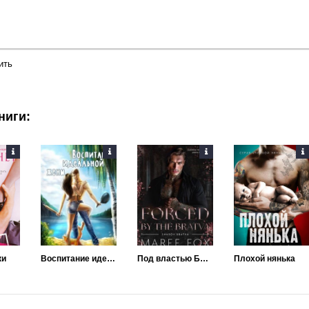
ить
ниги:
ки
Воспитание идеальной жены
Под властью Братвы
Плохой нянька