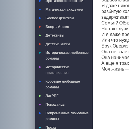
Эротическое фэнтези
Я даже никог
Магическая академия
разбитую кол
задерживает
Боевое фэнтези
Семья? Обяза
Бояръ-Аниме
Но так случи
И я даже пре
Детективы
Или что нужд
Детские книги
Брук Оверлэ
Она не знает
Исторические любовные
Она нанимает
романы
А еще я трах
Исторические
Моя жизнь —
приключения
Короткие любовные
романы
ЛитРПГ
Попаданцы
Современные любовные
романы
Проза