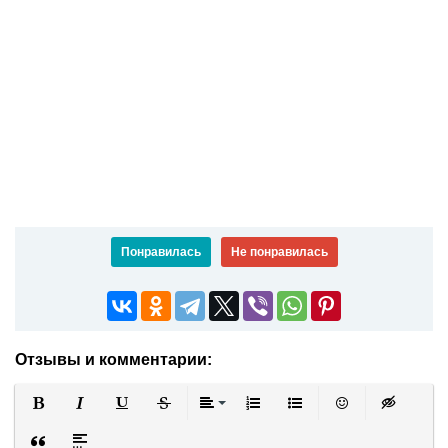
Понравилась
Не понравилась
Отзывы и комментарии:
Полужирный
Курсив
Подчеркнутый
Зачеркнутый
Выравнивание
Нумерованный список
Маркированный список
Вставить смайли
Вставка ск