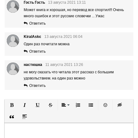
Гость Гость
13 августа 2021 13:11
Может книга и хорошая, но перевод все спортил!!! Очень
много ошибок и этот русские словечки ... Ужас
Ответить
KiralAskє
13 августа 2021 06:04
Один раз почитати можна
Ответить
настюшка
11 августа 2021 13:26
не могу сказать что читала этот рассказ с большим
удовольствием. на один раз можно
Ответить
Полужирный
Курсив
Подчеркнутый
Зачеркнутый
Выравнивание
Нумерованный список
Маркированный список
Вставить смайли
Вставка ск
Вставка цитаты
Вставка спойлера