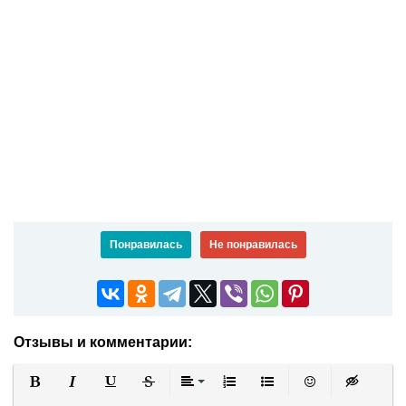
Понравилась
Не понравилась
Отзывы и комментарии:
Полужирный
Курсив
Подчеркнутый
Зачеркнутый
Выравнивание
Нумерованный список
Маркированный список
Вставить смайли
Вставка ск