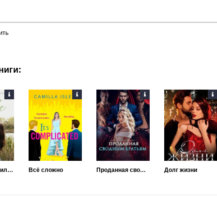
ить
ниги:
Навстречу приливу
Всё сложно
Проданная сводным братьям
Долг жизни