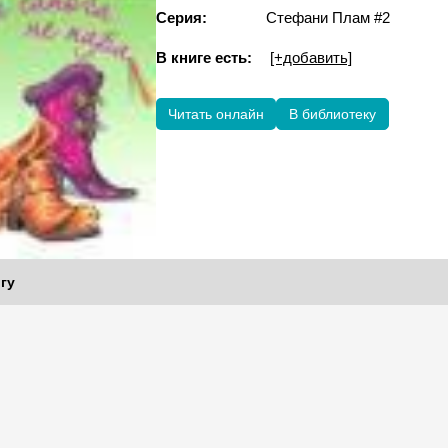
Серия:
Стефани Плам #2
В книге есть:
[+добавить]
Читать онлайн
В библиотеку
гу