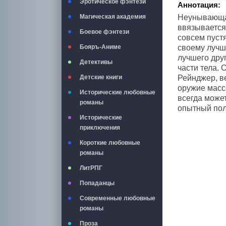
Эротическое фэнтези
Аннотация:
Магическая академия
Неунывающая
ввязывается
Боевое фэнтези
совсем пуст
Бояръ-Аниме
своему лучш
лучшего дру
Детективы
части тела. 
Детские книги
Рейнджер, в
оружие массо
Исторические любовные
всегда может
романы
опытный пол
Исторические
приключения
Короткие любовные
романы
ЛитРПГ
Попаданцы
Современные любовные
романы
Проза