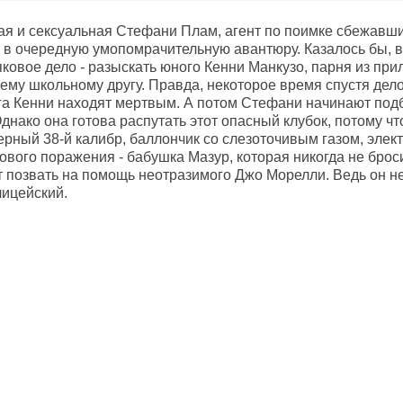
 и сексуальная Стефани Плам, агент по поимке сбежавших
 в очередную умопомрачительную авантюру. Казалось бы, в
яковое дело - разыскать юного Кенни Манкузо, парня из пр
ему школьному другу. Правда, некоторое время спустя дело
га Кенни находят мертвым. А потом Стефани начинают по
Однако она готова распутать этот опасный клубок, потому чт
ерный 38-й калибр, баллончик со слезоточивым газом, элек
вого поражения - бабушка Мазур, которая никогда не броси
 позвать на помощь неотразимого Джо Морелли. Ведь он не 
ицейский.