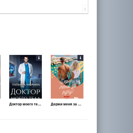
0
Доктор моего тела
Держи меня за руку!