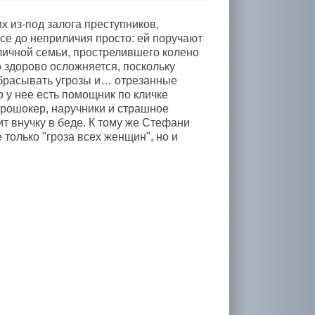
 из-под залога преступников,
се до неприличия просто: ей поручают
иличной семьи, прострелившего колено
 здорово осложняется, поскольку
дбрасывать угрозы и… отрезанные
о у нее есть помощник по кличке
трошокер, наручники и страшное
т внучку в беде. К тому же Стефани
только "гроза всех женщин", но и