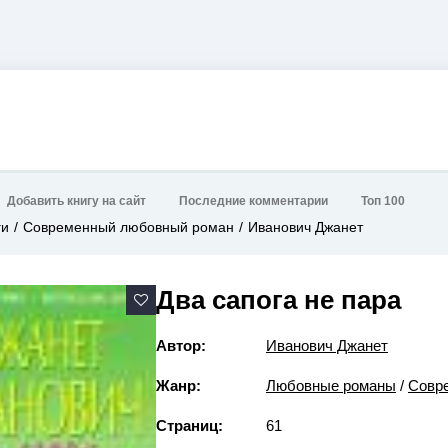
Добавить книгу на сайт
Последние комментарии
Топ 100
ги
Современный любовный роман
Иванович Джанет
Два сапога не пара
Автор:
Иванович Джанет
Жанр:
Любовные романы
/
Совр
Страниц:
61