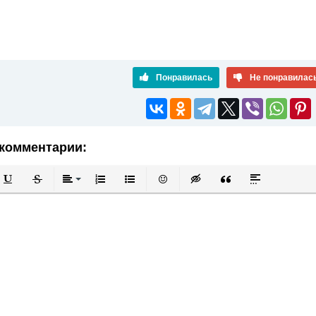
Понравилась
Не понравилас
комментарии:
й
в
Подчеркнутый
Зачеркнутый
Выравнивание
Нумерованный список
Маркированный список
Вставить смайлик
Вставка скрытого текста
Вставка цитаты
Вставка спой