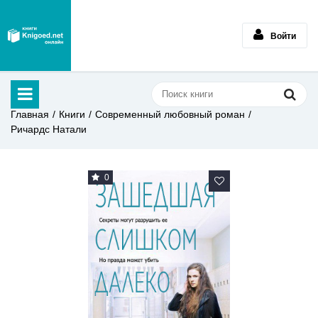
Войти
Главная
Книги
Современный любовный роман
Ричардс Натали
0