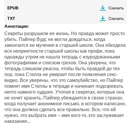
EPUB
Скачать
TXT
Скачать
Аннотация:
Cекреты разрушили ее жизнь. Но правда может просто
убить. Пайпер Вудс не могла дождаться, когда
закончатся ее мучения в старшей школе. Она обходила
все неприятности старшей школы как профи, пока
однажды утром не нашла тетрадь с изуродованными
фотографиями и списком грехов. Она уверена, что
тетрадь слишком ужасна, чтобы быть правдой до тех
пор, пока Стелла не умирает после появления секс-
видео. Все уверены, что это самоубийство, но Пайпер
помнит имя Стеллы в тетради и начинает подозревать
нечто намного худшее. Утопая в секретах, которые она
не хочет хранить, Пайпер убеждается в своих страхах,
когда получает анонимное письмо, в котором написано,
что она должна сделать все правильно. Все, что ей
нужно, это выбрать имя – имя кого-то, кто заслуживает
наказания...