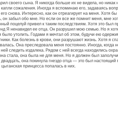
рил своего сына. Я никогда больше их не видела, но никак
 капли сожаления. Иногда я вспоминаю его, задаваясь вопро
 его снова. Интересно, как он отреагирует на меня. Хотя б
 он забыл обо мне. Но если он все же помнит меня, мне хо
инный поцелуй привел к таким последствиям. Хотя это был 
нд Я ненавидел ее отца. Он разрушил мою семью. Но я хоте
 было утолить. Годами я мечтал об этом, будучи ею одержи
ники. Как болезнь в крови, они разрушают жизнь. Хотя я сп
валась. Она преследовала меня постоянно. Иногда, когда н
 ней следить издалека. Рядом с ней всегда находились охра
она стала, она была не для меня. Но я должен был заполуч
двадцать, она покинула гнездо отца — это был настоящий п
 цыганская принцесса попалась в них.