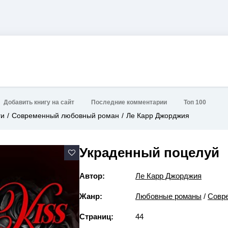
Добавить книгу на сайт
Последние комментарии
Топ 100
ги
Современный любовный роман
Ле Карр Джорджия
Украденный поцелуй
Автор:
Ле Карр Джорджия
Жанр:
Любовные романы
/
Совр
Страниц:
44