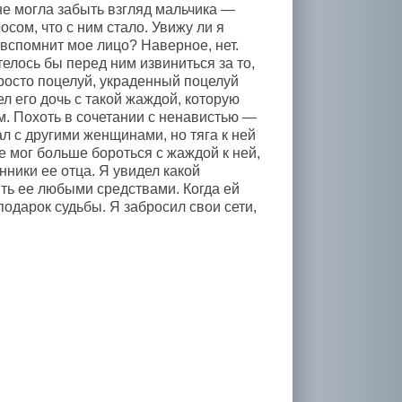
 не могла забыть взгляд мальчика —
сом, что с ним стало. Увижу ли я
ы вспомнит мое лицо? Наверное, нет.
телось бы перед ним извиниться за то,
просто поцелуй, украденный поцелуй
л его дочь с такой жаждой, которую
м. Похоть в сочетании с ненавистью —
ал с другими женщинами, но тяга к ней
е мог больше бороться с жаждой к ней,
нники ее отца. Я увидел какой
ить ее любыми средствами. Когда ей
одарок судьбы. Я забросил свои сети,