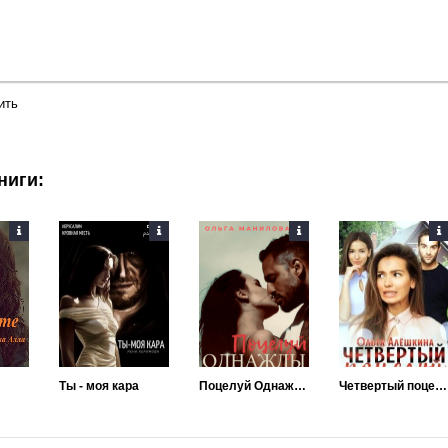
ить
ниги:
Ты - моя кара
Поцелуй Однажды: Глава Мафии
Четвертый поцелуй