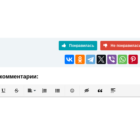
Понравилась
Не понравилас
комментарии:
й
в
Подчеркнутый
Зачеркнутый
Выравнивание
Нумерованный список
Маркированный список
Вставить смайлик
Вставка скрытого текста
Вставка цитаты
Вставка спой