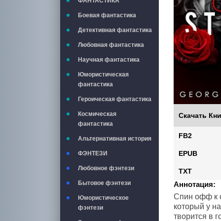
ФАНТАСТИКА
Боевая фантастика
Детективная фантастика
Любовная фантастика
Научная фантастика
Юмористическая
фантастика
Героическая фантастика
Космическая
Скачать Кни
фантастика
FB2
Альтернативная история
EPUB
ФЭНТЕЗИ
Любовное фэнтези
TXT
Бытовое фэнтези
Аннотация:
Спин офф к с
Юмористическое
который у на
фэнтези
творится в г