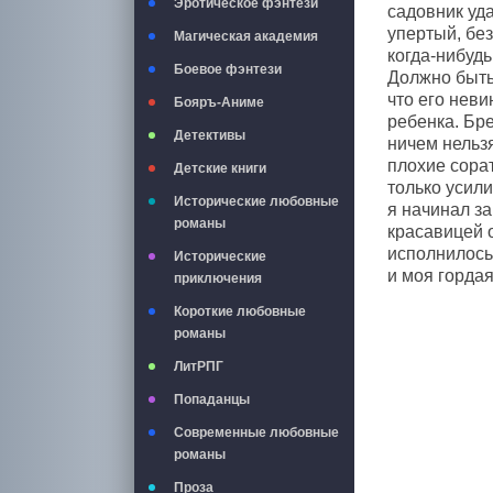
Эротическое фэнтези
садовник уда
упертый, без
Магическая академия
когда-нибудь
Боевое фэнтези
Должно быть,
что его нев
Бояръ-Аниме
ребенка. Бре
Детективы
ничем нельзя
плохие сорат
Детские книги
только усили
Исторические любовные
я начинал за
романы
красавицей 
исполнилось 
Исторические
и моя гордая
приключения
Короткие любовные
романы
ЛитРПГ
Попаданцы
Современные любовные
романы
Проза