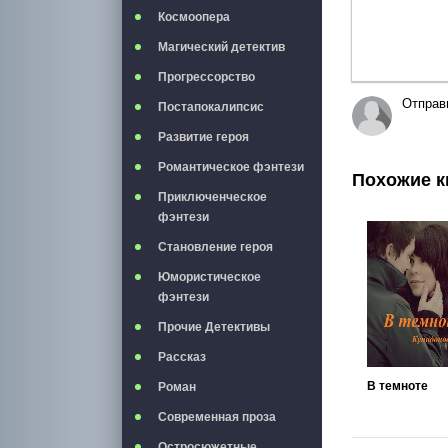
Космоопера
Магический детектив
Прогрессорство
Отправ
Постапокалипсис
Развитие героя
Романтическое фэнтези
Похожие к
Приключенческое
фэнтези
Становление героя
Юмористическое
фэнтези
Прочие Детективы
Рассказ
В темноте
Роман
Современная проза
Остросюжетные