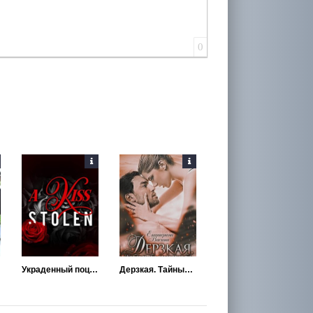
0
Украденный поцелуй
Дерзкая. Тайный поцелуй