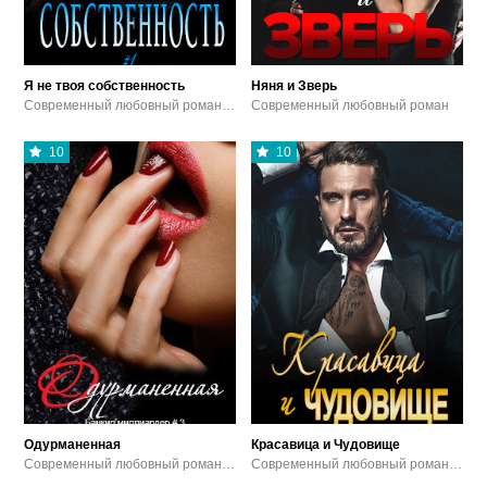
Я не твоя собственность
Няня и Зверь
Современный любовный роман / Эротика
Современный любовный роман
10
10
Одурманенная
Красавица и Чудовище
Современный любовный роман / Эротика / Остросюжетные любовные романы / Прочие любовные романы
Современный любовный роман / Эротика