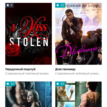
0
10
Украденный поцелуй
Девственница
Современный любовный роман
Современный любовный роман / Эротика
10
10