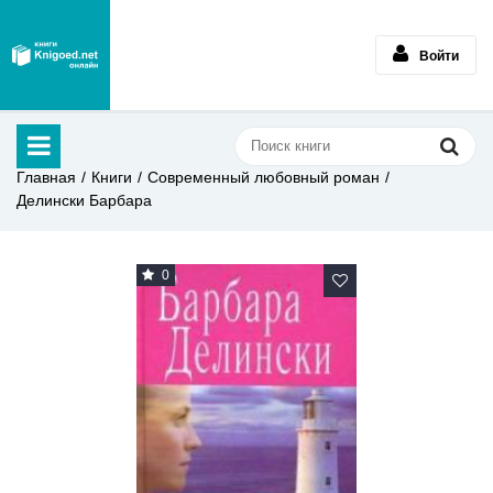
Войти
Главная
Книги
Современный любовный роман
Делински Барбара
0