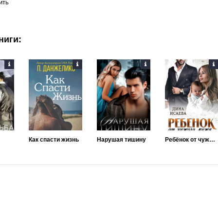
ить
ниги:
Как спасти жизнь
Нарушая тишину
Ребёнок от чужого мужа