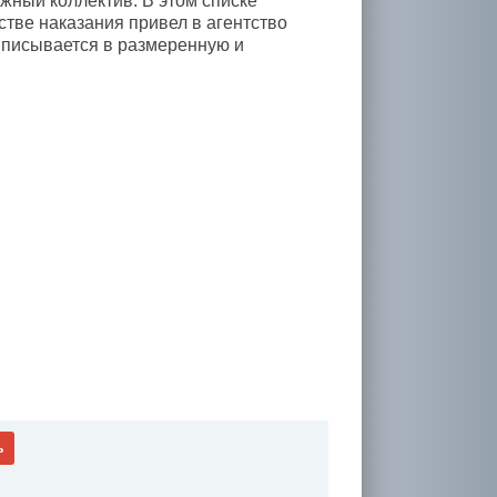
жный коллектив. В этом списке
стве наказания привел в агентство
 вписывается в размеренную и
ь