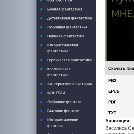
ФАНТАСТИКА
Боевая фантастика
Детективная фантастика
Любовная фантастика
Научная фантастика
Юмористическая
фантастика
Героическая фантастика
Скачать Кни
Космическая
фантастика
FB2
Альтернативная история
EPUB
ФЭНТЕЗИ
PDF
Любовное фэнтези
Бытовое фэнтези
TXT
Юмористическое
Аннотация:
фэнтези
Василиса Сер