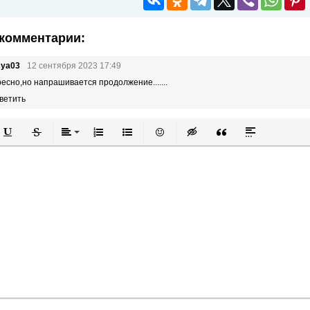
комментарии:
sya03
12 сентября 2023 17:49
есно,но напрашивается продолжение.......
ветить
й
в
Подчеркнутый
Зачеркнутый
Выравнивание
Нумерованный список
Маркированный список
Вставить смайлик
Вставка скрытого текста
Вставка цитаты
Вставка спой