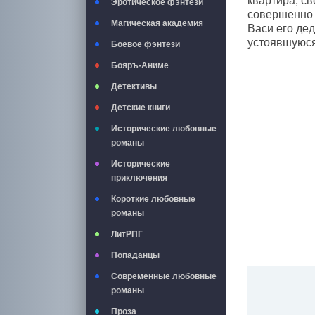
квартира, с
Эротическое фэнтези
совершенно 
Магическая академия
Васи его де
устоявшуюс
Боевое фэнтези
Бояръ-Аниме
Детективы
Детские книги
Исторические любовные
романы
Исторические
приключения
Короткие любовные
романы
ЛитРПГ
Попаданцы
Современные любовные
романы
Проза