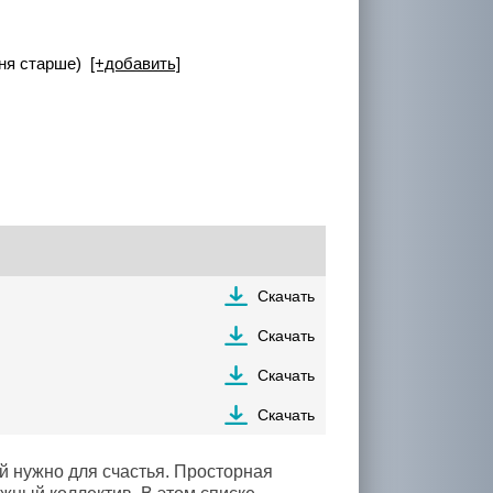
иня старше)
[+добавить]
Скачать
Скачать
Скачать
Скачать
й нужно для счастья. Просторная