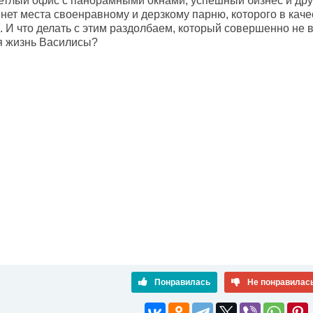
ветлый офис с панорамными окнами, успешный бизнес и дру
нет места своенравному и дерзкому парню, которого в каче
д. И что делать с этим раздолбаем, который совершенно не
я жизнь Василисы?
Понравилась
Не понравилас