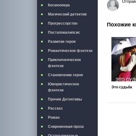
Отправ
Космоопера
Магический детектив
Прогрессорство
Похожие к
Постапокалипсис
Развитие героя
Романтическое фэнтези
Приключенческое
фэнтези
Становление героя
Юмористическое
Это судьба
фэнтези
Прочие Детективы
Рассказ
Роман
Современная проза
Остросюжетные