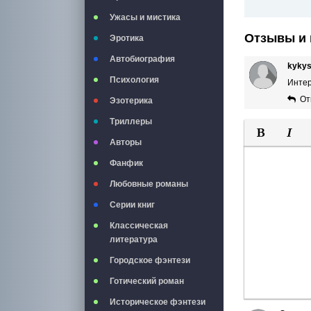
Ужасы и мистика
Отзывы и 
Эротика
Автобиография
kyky
Психология
Интер
От
Эзотерика
Триллеры
Авторы
Полужирны
Курси
Фанфик
Любовные романы
Серии книг
Классическая
литература
Городское фэнтези
Готический роман
Историческое фэнтези