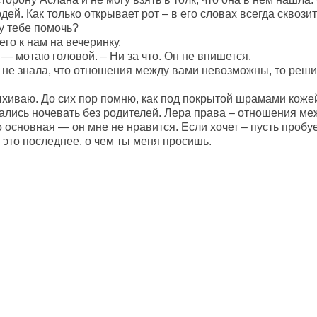
ей. Как только открывает рот – в его словах всегда сквози
у тебе помочь?
го к нам на вечеринку.
 — мотаю головой. – Ни за что. Он не впишется.
 не знала, что отношения между вами невозможны, то реши
ыхиваю. До сих пор помню, как под покрытой шрамами коже
ались ночевать без родителей. Лера права – отношения м
 основная — он мне не нравится. Если хочет – пусть пробуе
 это последнее, о чем ты меня просишь.