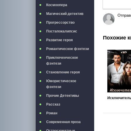
Космоопера
Магический детектив
Отправ
Прогрессорство
Постапокалипсис
Похожие к
Развитие героя
Романтическое фэнтези
Приключенческое
фэнтези
Становление героя
Юмористическое
фэнтези
Прочие Детективы
Рассказ
Роман
Современная проза
Остросюжетные