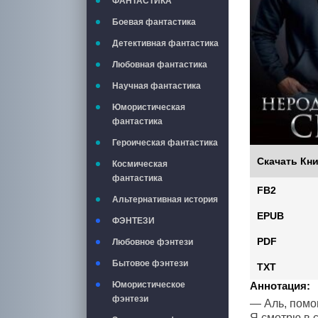
ФАНТАСТИКА
Боевая фантастика
Детективная фантастика
Любовная фантастика
Научная фантастика
Юмористическая
фантастика
Героическая фантастика
Скачать Кни
Космическая
фантастика
FB2
Альтернативная история
EPUB
ФЭНТЕЗИ
PDF
Любовное фэнтези
Бытовое фэнтези
TXT
Аннотация:
Юмористическое
фэнтези
— Аль, помо
Я смотрю в с