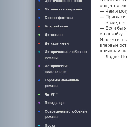
Эротическое фэнтези
общество люд
Магическая академия
— Чем я мог
— Пригласи е
Боевое фэнтези
— Боже, нет,
Бояръ-Аниме
— Если бы я
его в койку.
Детективы
Я резко всп
Детские книги
впервые ост
причинам, но
Исторические любовные
— Ладно. Но
романы
Исторические
приключения
Короткие любовные
романы
ЛитРПГ
Попаданцы
Современные любовные
романы
Проза