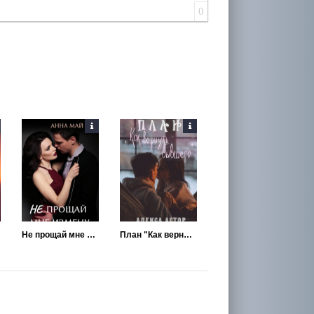
0
Не прощай мне измену
План "Как вернуть бывшего"