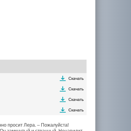
Скачать
Скачать
Скачать
Скачать
но просит Лера. – Пожалуйста!
. Он замкнутый и странный. Ненавидит