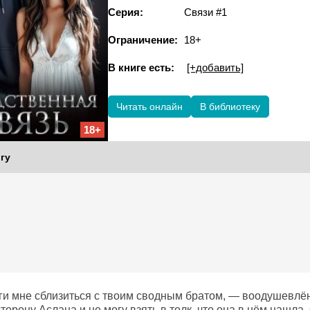
Серия:
Связи #1
Ограничение:
18+
В книге есть:
[+добавить]
Читать онлайн
В библиотеку
18+
гу
ги мне сблизиться с твоим сводным братом, — воодушевлён
торону Аслана и не могу взять в толк, что она в нём нашла