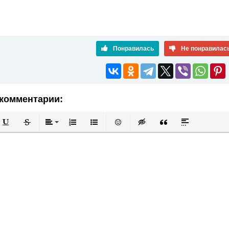
Понравилась
Не понравилас
комментарии:
й
в
Подчеркнутый
Зачеркнутый
Выравнивание
Нумерованный список
Маркированный список
Вставить смайлик
Вставка скрытого текста
Вставка цитаты
Вставка спой